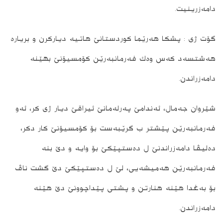
دامه‌زرینیت.
گۆت ژى : پشكا هه‌رێما كوردستانێ هاتیه‌ دیاركرن و بریاره‌
هه‌شتسه‌د كه‌س وه‌ك فه‌رمانبه‌رێن كۆمسیۆنێ بهێنه‌
دامه‌زراندن.
شێروان جه‌مال، ئه‌ندامێ په‌رله‌مانێ ئیراقێ دیار ژى كر، ئه‌و
فه‌رمانبه‌رێن پێشتر ب گرێبه‌ست بۆ كۆمسیۆنێ كار دكر،
ده‌لیڤا دامه‌زراندنێ ل ده‌ستپێكێ بۆ وایه‌ و دێ بنه‌
فه‌رمانبه‌رێن هه‌میشه‌یى، لێ ل ده‌ستپێكێ دێ گشت ناڤ
بۆ به‌غدا هێنه‌ هنارتن و پشتى پێداچوونێ دێ هێنه‌
دامه‌زراندن.