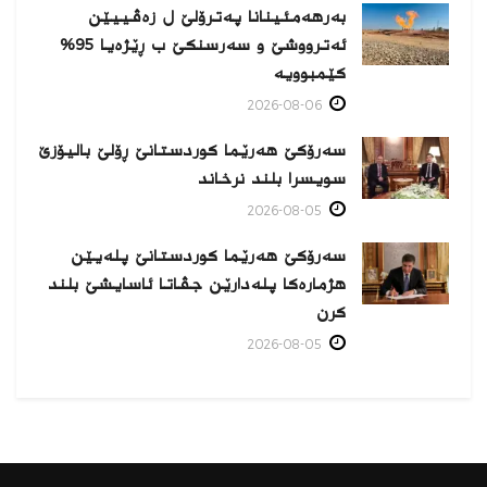
بەرهەمئینانا په‌ترۆلێ ل زه‌ڤییێن
ئەترووشێ و سەرسنكێ ب ڕێژەیا 95%
كێمبوویە
2026-08-06
سەرۆکێ هەرێما کوردستانێ ڕۆلێ بالیۆزێ
سویسرا بلند نرخاند
2026-08-05
سەرۆکێ هەرێما کوردستانێ پلەیێن
هژمارەكا پلەدارێن جڤاتا ئاسایشێ بلند
كرن
2026-08-05