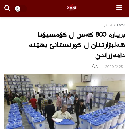
Home
ئیراقی
بریاره‌ 800 كه‌س ل كۆمسیۆنا
هه‌لبژارتنان ل كوردستانێ بهێنه‌
دامه‌زراندن
A
2020-12-25
A