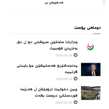
كه‌ركووكێ بن
دوماهی پۆست
وەزارەتا سامانێن سروشتی دێ ل دۆر
بەنزینێ كۆمبیت
2026-08-09
پەنجەشێرێ هەستیكێن جۆ بایدنی
گرتییە
2026-08-09
چین دخوازیت ترۆمێلان ل هەرێما
كوردستانێ دروست بكەت
2026-08-06