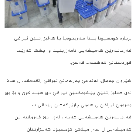
بریاره‌ كومسیۆنا بلندا سه‌ربخوه‌یا یا هه‌لبژارتنێن ئیراقێ
فه‌رمانبه‌رێن هه‌میشه‌یی دامه‌زرینیت و پشكا هه‌رێما
كوردستانێ هه‌شسه‌د كه‌سن.
شێروان جه‌مال، ئه‌ندامێ په‌رله‌مانێ ئیراقێ راگه‌هاند، ل سالا
نوى هه‌لبژارتنێن پێشوه‌ختێن ئیراقێ دێ هێنه‌ كرن و بۆ وێ
مه‌ره‌مێ ئیراقێ ل هه‌مى پارێزگه‌هان پێدڤى ب
فه‌رمانبه‌رێن هه‌میشه‌یى هه‌یه‌ ، له‌ورا دێ فه‌رمانبه‌رێن
هه‌میشه‌یى ل سه‌ر میلاكێ كۆمسیۆنا هه‌لبژارتنان