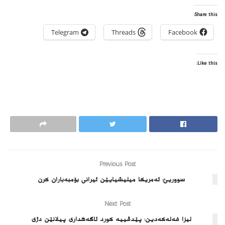
Share this:
Telegram
Threads
Facebook
Like this:
Previous Post
سووریێ: ئه‌مریكا میلیشیایێن ئیرانى بۆمبه‌باران كرن
Next Post
لیزا فه‌له‌كه‌دین: پێدڤییه‌ كورد ئاگه‌هدارى پیلانێن دژى