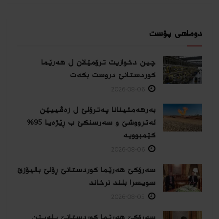
دوماهی پۆست
چین دخوازیت ترۆمێلان ل هەرێما
كوردستانێ دروست بكەت
2026-08-06
بەرهەمئینانا په‌ترۆلێ ل زه‌ڤییێن
ئەترووشێ و سەرسنكێ ب ڕێژەیا 95%
كێمبوویە
2026-08-06
سەرۆکێ هەرێما کوردستانێ ڕۆلێ بالیۆزێ
سویسرا بلند نرخاند
2026-08-05
سەرۆکێ هەرێما کوردستانێ پلەیێن