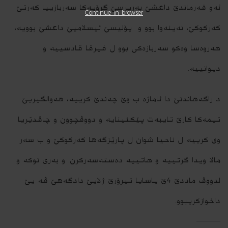
ئه‌و فه‌رماندێ داعشێ به‌رپرسێ گرۆپه‌كا سه‌ربازییا كه‌رتێ
Continue in browser
كه‌ركوكێ، نه‌ینه‌وا بوو و پۆلیسێ ئیسلامیێ داعشێ بوویه‌،
هه‌روه‌سا وه‌كو سه‌ربازه‌كى بوو ل فیرقا قادسییه‌ و
دیوانییه‌.
د راگه‌هاندنێ دا ئاماژه‌ ب وێ چه‌ندێ كرییه‌، هه‌والگیریێ
تیمه‌كا كارێ تایبه‌ت پێكئینایه‌ و دووڤچوون و چاڤدێریا
وى كرییه‌ ل ناحیا شوان ل پارێزگه‌ها كه‌ركوكێ و ب سه‌ر
مالا ویدا گرتییه‌ و هاتییه‌ ده‌سته‌سه‌ركرن. و به‌رى نوكه‌ و
لدووڤ ماددێ 4ێ یاسایا تیرۆرێ ژلایێ دادگه‌هێ ڤه‌ یێ
داخوازكریبوو.