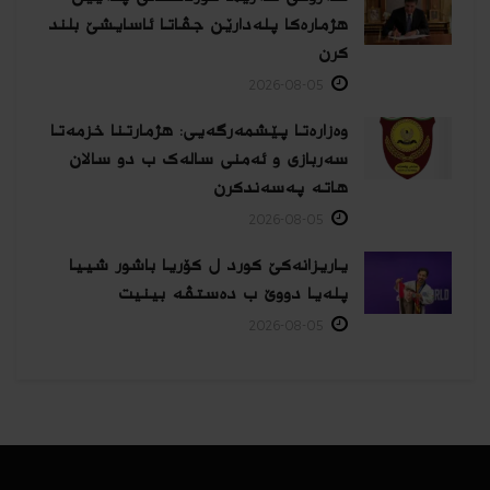
هژمارەكا پلەدارێن جڤاتا ئاسایشێ بلند
كرن
2026-08-05
وەزارەتا پێشمەرگەیی: هژمارتنا خزمەتا
سەربازی و ئەمنی سالەک ب دو سالان
هاتە پەسەندكرن
2026-08-05
یاریزانەكێ کورد ل کۆریا باشور شییا
پلەیا دووێ ب دەستڤە بینیت
2026-08-05