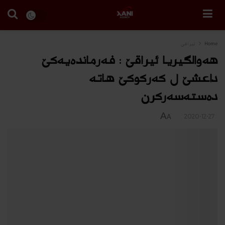
Home
ئیراقی
هه‌والگیریا ئیراقێ : فه‌رمانده‌یه‌كێ
داعشێ ل كه‌ركوكێ هاته‌
ده‌سته‌سه‌ركرن
A
2020-12-27
A