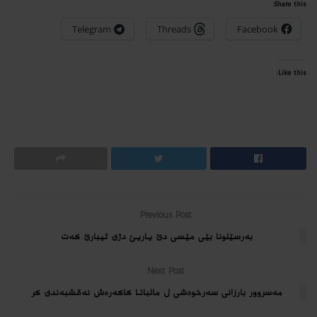
Share this:
Telegram
Threads
Facebook
Like this:
Previous Post
به‌رسێلونا بێى مێسى دێ یاریێ دژى ئیبارێ كه‌ت
Next Post
مه‌سروور بارزانى سه‌رخوه‌شى ل مالباتا كاكەرەش نەقشبەندی كر