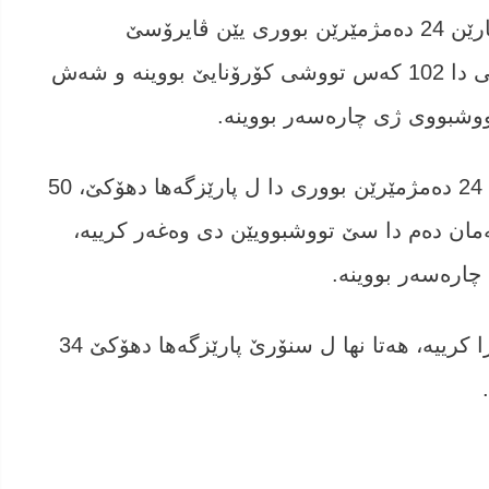
وەزارەتا ساخله‌مییا هه‌رێما كوردستانێ ئامارێن 24 ده‌مژمێرێن بوورى یێن ڤایرۆسێ
کۆرۆنایێ به‌لاڤكرن و دیار كرییه‌، دڤى ده‌مى دا 102 كه‌س تووشى كۆرۆنایێ بووینه‌ و شەش
وەزارەتا ساخله‌مییا هه‌رێمێ ئاشكرا كر ‌، د 24 دەمژمێرێن بووری دا ل پارێزگه‌ها دهۆكێ، 50
ان ده‌م دا سێ تووشبوویێن دى وه‌غه‌ر كرییه‌،
وه‌زاره‌تا ساخله‌مییا هه‌رێمی ئه‌و ژى ئاشكرا كرییه‌، هه‌تا نها ل سنۆرێ پارێزگەها دهۆکێ 34