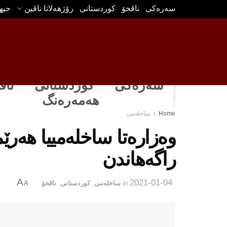
سه‌ره‌كی
ناڤخۆ
كوردستانى
رۆژهه‌لاتا ناڤین
جیه
سەرەکی
كوردستانى
ناڤ
هه‌مه‌ره‌نگ
Home
ساخله‌می
وه‌زاره‌‌تا ساخله‌مییا هه‌
راگه‌هاندن
A
2021-01-04
in
ساخله‌می
,
كوردستانى
,
ناڤخۆ
A