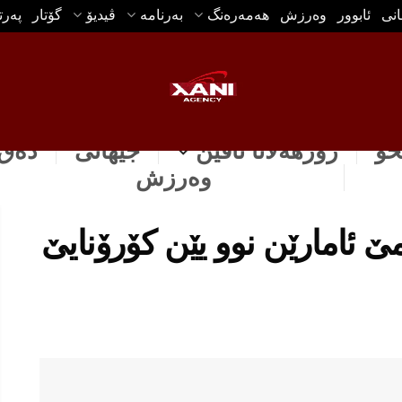
انی
ئابوور
وه‌رزش
هه‌مه‌ره‌نگ
بەرنامە
ڤیدیۆ
گۆتار
په‌ر
خۆ
رۆژهه‌لاتا ناڤین
جیهانی
دەق 
وه‌رزش
رێمێ ئامارێن نوو یێن كۆرۆنایێ