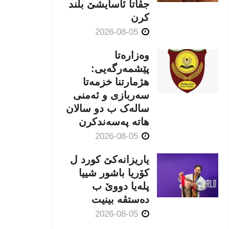
جڤاتا ئاسایشێ بلند
كرن
2026-08-05
وەزارەتا
پێشمەرگەیی:
هژمارتنا خزمەتا
سەربازی و ئەمنی
سالەک ب دو سالان
هاتە پەسەندكرن
2026-08-05
یاریزانەكێ کورد ل
کۆریا باشور شییا
پلەیا دووێ ب
دەستڤە بینیت
2026-08-05