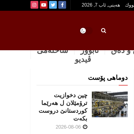
تووك
هەینی, ئاب 7, 2026
و دەق
ئابوور
ساخله‌می
ڤیدیو
دوماهی پۆست
چین دخوازیت
ترۆمێلان ل هەرێما
كوردستانێ دروست
بكەت
2026-08-06