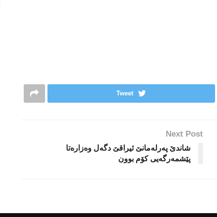
Tweet
Next Post
شاندێ په‌رله‌مانێ ئیراقێ دگه‌ل وه‌زاره‌تا
پێشمه‌رگه‌یى كۆم بوون