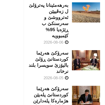
بەرهەمئینانا په‌ترۆلێ
ل زه‌ڤییێن
ئەترووشێ و
سەرسنكێ ب
ڕێژەیا 95%
كێمبوویە
2026-08-06
سەرۆکێ هەرێما
کوردستانێ ڕۆلێ
بالیۆزێ سویسرا بلند
نرخاند
2026-08-05
سەرۆکێ هەرێما
کوردستانێ پلەیێن
هژمارەكا پلەدارێن