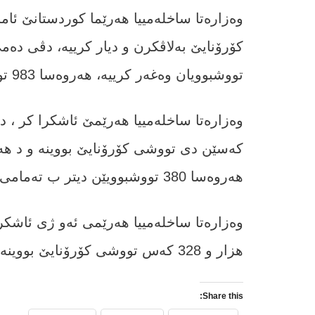
تووشبوویان وه‌غه‌ر كرییه، هه‌روه‌سا 983 تووشبووی ژى چاره‌سه‌ر بووینه‌.
کەسێن دی تووشی کۆرۆنایێ بووینه‌ و د هه‌م
هه‌روه‌سا 380 تووشبوویێن دیتر ب ته‌مامى چاره‌سه‌ر بووینه‌.
هزار و 328 کەس تووشى کۆرۆنایێ بووینە.
Share this: