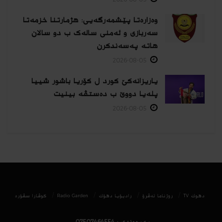
وەزارەتا پێشمەرگەیی: هژمارتنا خزمەتا
سەربازی و ئەمنی سالەک ب دو سالان
هاتە پەسەندكرن
2026-08-05
یاریزانەكێ کورد ل کۆریا باشور شییا
پلەیا دووێ ب دەستڤە بینیت
2026-08-05
دھوك TV
روژناما ئەڤرۆ
رادیۆیا دهۆك
Radio Garden
كوڤارا سڤۆره‌