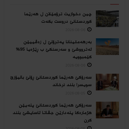
چین دخوازیت ترۆمێلان ل هەرێما
كوردستانێ دروست بكەت
2026-08-06
بەرهەمئینانا په‌ترۆلێ ل زه‌ڤییێن
ئەترووشێ و سەرسنكێ ب ڕێژەیا 95%
كێمبوویە
2026-08-06
سەرۆکێ هەرێما کوردستانێ ڕۆلێ بالیۆزێ
سویسرا بلند نرخاند
2026-08-05
سەرۆکێ هەرێما کوردستانێ پلەیێن
هژمارەكا پلەدارێن جڤاتا ئاسایشێ بلند
كرن
2026-08-05