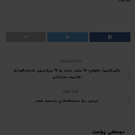
Like this:
Previous Post
باژێرڤانییا دهۆكێ: 36 ملیار دینار بۆ 76 پرۆژەیێن خزمەتگوزاری
ھاتینە مه‌زاختن
Next Post
ترامپ: دێ ده‌ستهه‌لاتێ راده‌ست كه‌م
دوماهی پۆست