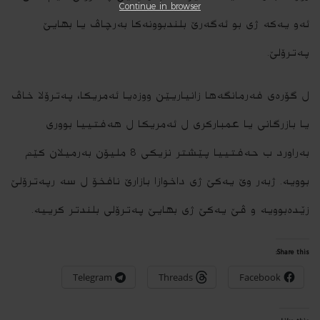
Continue in browser
ئه‌و یه‌كه‌ ژى بو ئه‌گه‌رێ بلندبوونه‌كا به‌رچاڤ یا بهایێ
په‌ترۆلێ.
ل گۆره‌ى فه‌رمانگه‌ها زانیاریێن ووزه‌یا ئه‌مریكا، په‌ترۆلا خاڤ
یا بازرگانى یا عمباركرى ل ئه‌مریكا ل هه‌فتییا بوورى
به‌راورد ب حه‌فتییا پێشتر نزیكى 8 ملیۆن به‌رمیلان كێم
بوویه‌. ژبه‌ر وێ یه‌كێ ژى داخوازا بازارێ نافخۆ ل سه‌ رپه‌ترۆلێ
زێده‌بوویه‌ و ڤێ یه‌كێ ژی بهایێ په‌ترۆلی بلندتر كرییه‌.
Share this:
Telegram
Threads
Facebook