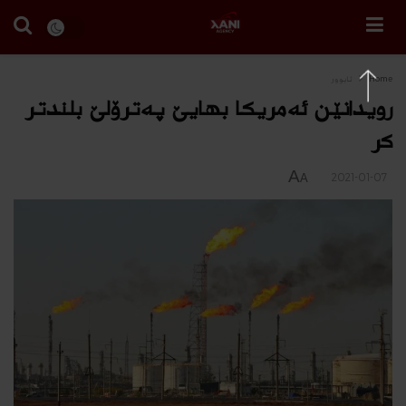
Home
ئابوور
رویدانێن ئه‌مریكا بهایێ په‌ترۆلێ بلندتر
كر
A
2021-01-07
A