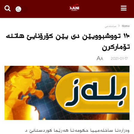
Home
ساخله‌می
١١٠ تووشبوویێن دى یێن كۆرۆنایێ هاتنه‌
تۆماركرن
A
2021-01-17
A
وەزارەتا ساخلەمییا حکومەتا ھەرێما کوردستانێ د