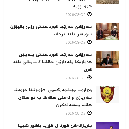
كێمبوویە
2026-08-06
سەرۆکێ هەرێما کوردستانێ ڕۆلێ بالیۆزێ
سویسرا بلند نرخاند
2026-08-05
سەرۆکێ هەرێما کوردستانێ پلەیێن
هژمارەكا پلەدارێن جڤاتا ئاسایشێ بلند
كرن
2026-08-05
وەزارەتا پێشمەرگەیی: هژمارتنا خزمەتا
سەربازی و ئەمنی سالەک ب دو سالان
هاتە پەسەندكرن
2026-08-05
یاریزانەكێ کورد ل کۆریا باشور شییا