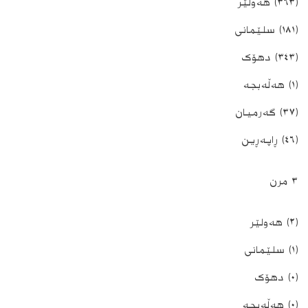
(٣٦٣) ھەولێر
(١٨١) سلێمانی
(٣٤٣) دھۆک
(١) ھەڵەبجە
(٣٧) گەرمیان
(٤٦) ڕاپەڕین
٣ مرن
(٢) ھەولێر
(١) سلێمانی
(٠) دھۆک
(٠) ھەڵەبجە