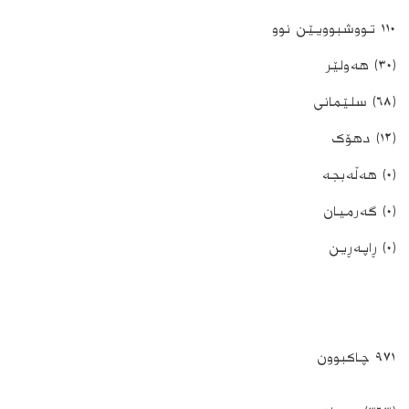
١١٠ تووشبوویێن نوو
(٣٠) ھەولێر
(٦٨) سلێمانی
(١٢) دھۆک
(٠) ھەڵەبجە
(٠) گەرمیان
(٠) ڕاپەڕین
٩٧١ چاکبوون