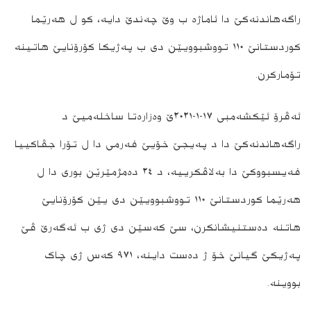
راگەھاندنەکێ دا ئاماژە ب وێ چەندێ دایە، کو ل ھەرێما
کوردستانێ ١١٠ تووشبوویێن دی ب پەژیکا کۆرۆنایێ ھاتینە
تۆمارکرن.
ئەڤرۆ ئێکشەمبی ١٧-١-٢٠٢١ێ وەزارەتا ساخلەمیێ د
راگەھاندنەکێ دا د پەیجێ خۆیێ فەرمی دا ل تۆرا جڤاکییا
فەیسبووکێ دا بەلاڤکرییە، د ٢٤ دەمژمێرێن بوری دا ل
ھەرێما کوردستانێ ١١٠ تووشبوویێن دی یێن کۆرۆنایێ
ھاتنە دەستنیشانکرن، سێ کەسێن دی ژی ب ئەگەرێ ڤێ
پەژیکێ گیانێ خۆ ژ دەست داینە، ٩٧١ کەس ژی چاک
بووینە.‌
Xani News