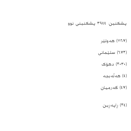
پشکنین: ٣٩٤٤ پشکنینی نوو
(١١٦٧) ھەولێر
To install tap
and choose
Add to Home Screen
(٦٧٢) سلێمانی
(٢٠٣٠) دھۆک
Continue in browser
(٤) ھەڵەبجە
(٤٧) گەرمیان
(٢٤) ڕاپەڕین