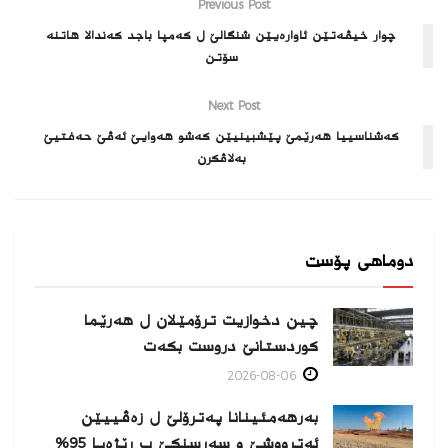
Previous Post
چوار خیڤەتێن ئاوارەیێن شنگالێ ل کەمپا باجد کەندالا ھاتنە
سۆتن
Next Post
كه‌شناسییا هه‌رێمێ پێشبینیێن كه‌شو هه‌وایێ ئه‌ڤێ حه‌فتیێ
به‌لاڤكرن
دوماهی پۆست
چین دخوازیت ترۆمێلان ل هەرێما
كوردستانێ دروست بكەت
2026-08-06
بەرهەمئینانا په‌ترۆلێ ل زه‌ڤییێن
ئەترووشێ و سەرسنكێ ب ڕێژەیا 95%