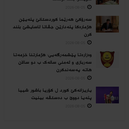
2026-08-05
سەرۆکێ هەرێما کوردستانێ پلەیێن
هژمارەكا پلەدارێن جڤاتا ئاسایشێ بلند
كرن
2026-08-05
وەزارەتا پێشمەرگەیی: هژمارتنا خزمەتا
سەربازی و ئەمنی سالەک ب دو سالان
هاتە پەسەندكرن
2026-08-05
یاریزانەكێ کورد ل کۆریا باشور شییا
پلەیا دووێ ب دەستڤە بینیت
2026-08-05