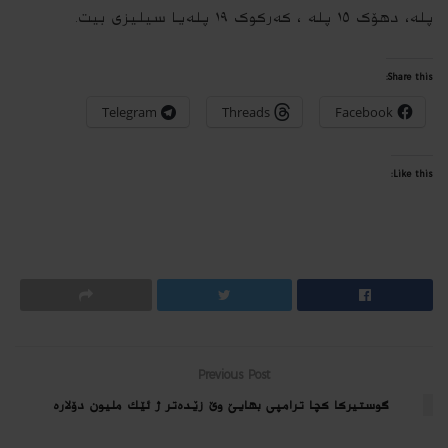
پلە، دھۆک ١٥ پلە ، کەرکوک ١٩ پلەیا سیلیزی بیت.
Share this:
Telegram
Threads
Facebook
Like this:
Previous Post
گوستیركا كچا ترا‌مپى بهایێ وێ زێده‌تر ژ ئێك ملیون دۆلاره‌