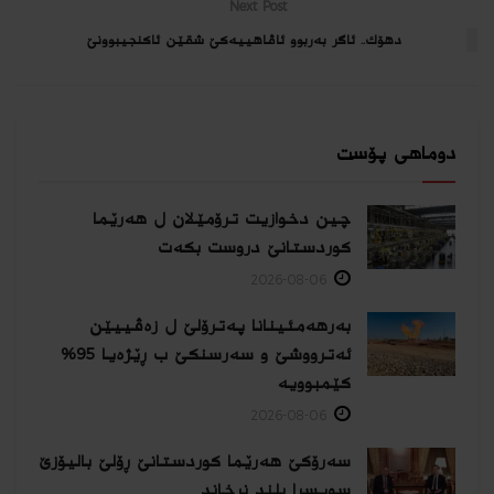
Next Post
دهۆك.. ئاگر بەربوو ئاڤاهییەکێ شقێن ئاکنجیبوونێ
دوماهی پۆست
چین دخوازیت ترۆمێلان ل هەرێما
كوردستانێ دروست بكەت
2026-08-06
بەرهەمئینانا په‌ترۆلێ ل زه‌ڤییێن
ئەترووشێ و سەرسنكێ ب ڕێژەیا 95%
كێمبوویە
2026-08-06
سەرۆکێ هەرێما کوردستانێ ڕۆلێ بالیۆزێ
سویسرا بلند نرخاند