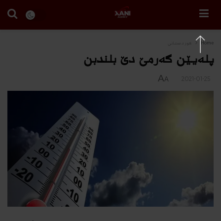
Home
كوردستانى
پلەیێن گەرمێ دێ بلندبن
A
2021-01-25
A