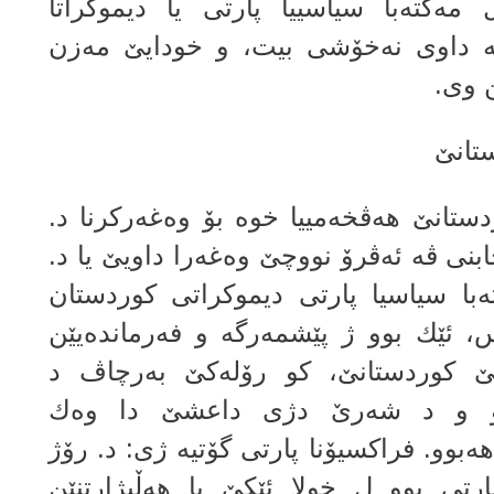
مه‌كته‌با سیاسییا پارتى یا دیموكراتا
ڤه‌ داوى نه‌خۆشى بیت، و خودایێ مه‌زن
ن وى.
ستانێ
تانێ هه‌ڤخه‌مییا خوه‌ بۆ وه‌غه‌ركرنا د.
نى ڤه‌ ئه‌ڤرۆ نووچێ وه‌غه‌را داویێ یا د.
‌با سیاسیا پارتى دیموكراتى كوردستان
 ئێك بوو ژ پێشمه‌رگه‌ و فه‌رمانده‌یێن
‌لێ كوردستانێ، كو رۆله‌كێ به‌رچاڤ د
بوو و د شه‌رێ دژى داعشێ دا وه‌ك
 هه‌بوو. فراكسیۆنا پارتى گۆتیه‌ ژى: د. رۆژ
ی بوو ل خولا ئێكێ یا هەڵبژارتنێن