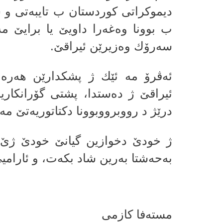
دیموكراتى كوردستان ب تایبه‌تى و س
ب بوونا وه‌غه‌را داویێ یا برایێ 
سه‌رۆك وه‌زیرێن ئیراقێ.
ئه‌ڤرۆ مه‌ ئێك ژ پشكدارێن هه‌ره‌
ئیراقێ ژ ده‌ستدا، پشتى گۆرانكاریا
درێژ د رووبرووبوونا دكتاتوریه‌تێ مه‌
ژ خودێ دخوازین گیانێ خودێ ژێ 
به‌حه‌شتا به‌رین شاد بكه‌ت، و ئارام
مستەفا كازمی