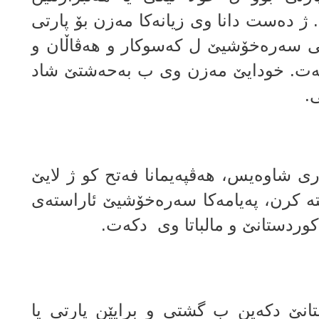
پەرلەمانێ کوردستانێ ل ساڵا 1992. ژ دەست دانا وى زیانه‌كا مه‌زن بۆ پارتی
رتی سەرەخۆشیێ ل کەسوکار و هەڤاڵان و
كه‌ت. خودایێ مه‌زن وى ب به‌حه‌شتێ شاد
ى.
رى شاوه‌یس، هه‌ڤپه‌یمانا فه‌تح كو ژ لایێ
ه‌ كرن، په‌یامه‌كا سه‌ره‌خۆشیێ ئاراسته‌ى
كوردستانێ و مالباتا وى دكه‌ت.
انێ دكه‌ین ب گشتى و برایێن پارتى یا