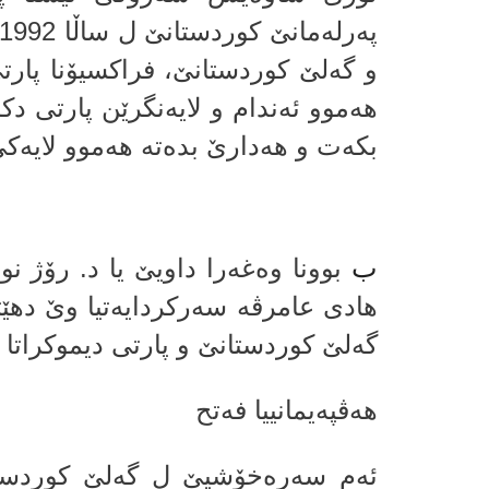
و گەلێ کوردستانێ، فراکسیۆنا پا
هەموو ئەندام و لایەنگرێن پارتی د
بكه‌ت و هه‌دارێ بده‌ته‌ هه‌موو لایه‌ك
ب
بوونا وه‌غه‌را داویێ یا د. رۆژ نو
هادى عامرڤه‌ سه‌ركردایه‌تیا وێ دهێت
گه‌لێ كوردستانێ و پارتى دیموكراتا 
هه‌ڤپه‌یمانییا فه‌تح
ئه‌م سه‌ره‌خۆشیێ ل گه‌لێ كوردست