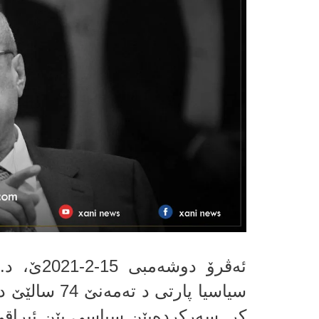
ئه‌ڤرۆ دو
سیاسیا پارتى 
كر. سه‌ركرده‌یێن سیاسى یێن ئیراقێ 