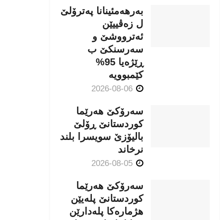
بەرهەمئینانا په‌ترۆلێ
ل زه‌ڤییێن
ئەترووشێ و
سەرسنكێ ب
ڕێژەیا 95%
كێمبوویە
2026-08-06
سەرۆکێ هەرێما
کوردستانێ ڕۆلێ
بالیۆزێ سویسرا بلند
نرخاند
2026-08-05
سەرۆکێ هەرێما
کوردستانێ پلەیێن
هژمارەكا پلەدارێن