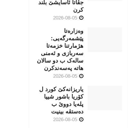
جڤاتا ئاسایشێ بلند
كرن
2026-08-05
وەزارەتا
پێشمەرگەیی:
هژمارتنا خزمەتا
سەربازی و ئەمنی
سالەک ب دو سالان
هاتە پەسەندكرن
2026-08-05
یاریزانەكێ کورد ل
کۆریا باشور شییا
پلەیا دووێ ب
دەستڤە بینیت
2026-08-05