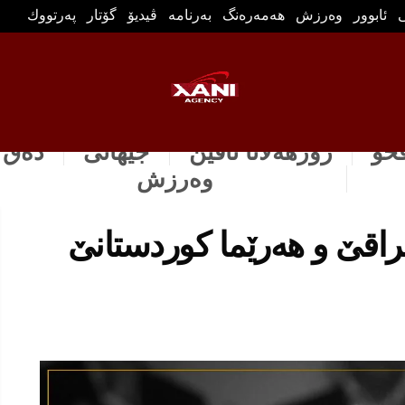
ی
ئابوور
وه‌رزش
هه‌مه‌ره‌نگ
بەرنامە
ڤیدیۆ
گۆتار
په‌رتووك
ڤخۆ
رۆژهه‌لاتا ناڤین
جیهانی
دەق 
وه‌رزش
راقێ و هه‌رێما كوردستانێ