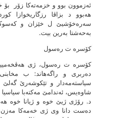
ئه‌زموون بوو و خزمه‌ته‌كا زۆر بۆ خ
هه‌بوو د بزاڤا رزگاریخوازا كور
سه‌ره‌خۆشیێ ل خێزان و كه‌سوك
به‌حه‌شتا به‌رین بیت.
كۆسره‌ ت ره‌سول
كۆسره‌ ت ره‌سول، ژى هه‌ڤخه‌میی
ده‌ربرى و راگه‌هاند: ب مخابنى 
سیاسته‌مه‌دار و تێكوشه‌رێ گه‌لێ
شاوه‌یس، ئه‌ندامێ مه‌كته‌با سیاسیا پ
د. رۆژى ژیێ خوه‌ و ژیانا خوه‌ هه‌مو
ده‌ست دانا وى ژى خه‌مه‌كا مه‌زن 