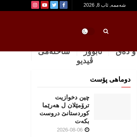
شەممە, ئاب 8, 2026
و دەق
ئابوور
ساخله‌می
ڤیدیو
دوماهی پۆست
چین دخوازیت
ترۆمێلان ل هەرێما
كوردستانێ دروست
بكەت
2026-08-06