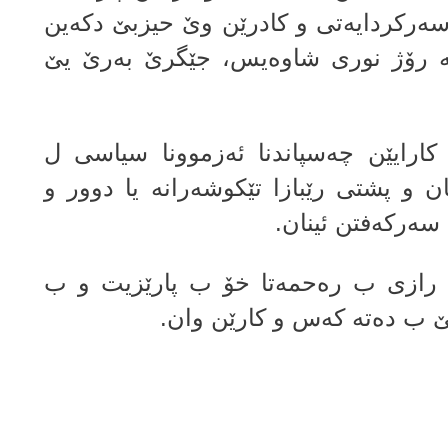
ه‌ركردایه‌تی و كادرێن وێ حیزبێ دكه‌ین
مه‌ رۆژ نورى شاوه‌یس، جێگرێ به‌رێ یێ
 كارایێن چه‌سپاندنا ئه‌زموونا سیاسى ل
ن و پشتى رێبازا تێكوشه‌رانه‌ یا دوور و
 سه‌ركه‌فتن ئینان.
رازى ب ره‌حمه‌تا خۆ ب پارێزیت و ب
یێ ب ده‌ته‌ كه‌س و كارێن وان.