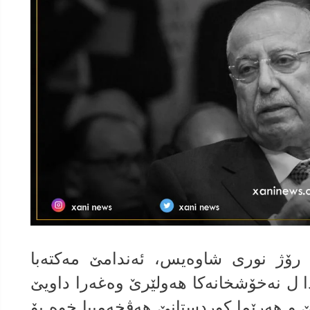
شه‌مبى 15-2-2021ێ، د. رۆژ نورى شاوه‌یس، ئه‌ندامێ مه‌كته‌با
د ته‌مه‌نێ 74 سالێێ دا ل نه‌خۆشخانه‌كا هه‌ولێرێ وه‌غه‌را داویێ
و هه‌رێما كوردستانێ هه‌ڤخه‌مییا خوه‌ بۆ