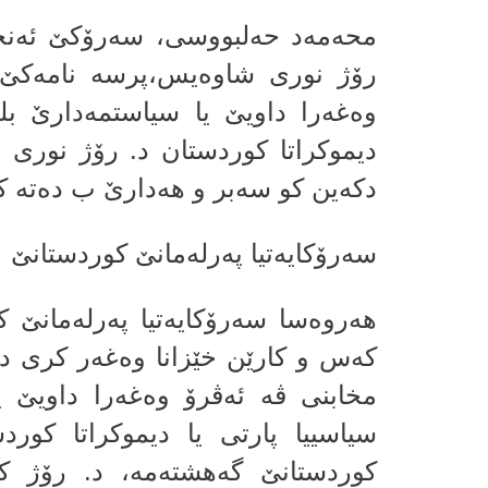
محەمەد حەلبووسی، سەرۆکێ ئەنجومە
رۆژ نوری شاوەیس،پرسه‌ نامه‌كێ 
وه‌غه‌را داویێ یا سیاستمه‌دارێ بلن
دیموكراتا كوردستان د. رۆژ نوری 
دكه‌ین كو سه‌بر و هه‌دارێ ب ده‌ته‌ 
سه‌رۆكایه‌تیا په‌رله‌مانێ كوردستانێ
هه‌روه‌سا سه‌رۆكایه‌تیا په‌رله‌ما
كه‌س و كارێن خێزانا وه‌غه‌ر كرى د
مخابنى ڤه‌ ئه‌ڤرۆ وه‌غه‌را داویێ ی
سیاسییا پارتى یا دیموكراتا كورد
كوردستانێ گه‌هشته‌مه‌، د. رۆژ 