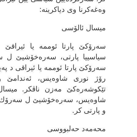
وه‌غه‌كرنا وى دیاكرینه‌:
میسال ئالۆسى
سه‌رۆكێ پارتا ئوممه‌ یا ئیراقێ ب ئ
سیاسییا پارتى، سه‌ره‌خۆشیێ ل س
سەرۆکێ پارتا ئوممە‌ یا ئیراقی د په‌
رۆژ نورى شاوه‌یس، ئه‌ندامێ وه‌
تێكوشه‌ره‌كێ مه‌زن ناڤكر. میسا
شاوه‌یس، سه‌ره‌خۆشیێ ل سه‌رۆك ب
و پارتى كر.
محەمەد حەلبووسی