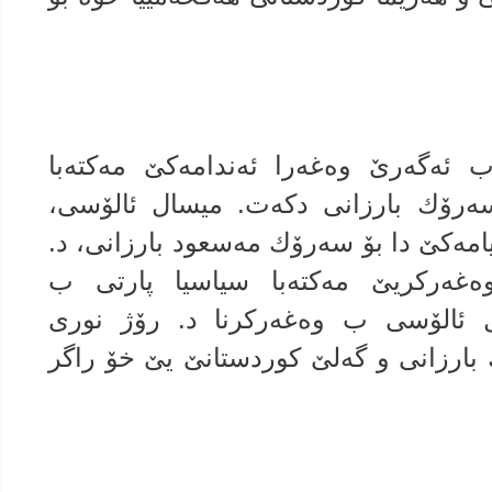
ه‌گه‌رێ وه‌غه‌را ئه‌ندامه‌كێ مه‌كته‌با
ه‌رۆك بارزانى دكه‌ت. میسال ئالۆسى،
یامه‌كێ دا بۆ سه‌رۆك مه‌سعود بارزانى، د.
غه‌ركریێ مه‌كته‌با سیاسیا پارتى ب
ل ئالۆسی ب وه‌غه‌ركرنا د. رۆژ نورى
ارزانى و گه‌لێ كوردستانێ یێ خۆ راگر