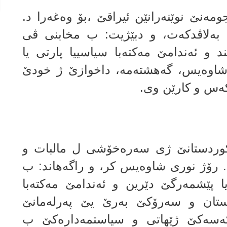
نێ نوێنەرانێن ئیراقێ ،بۆ وه‌غه‌را د.
به‌لاڤدكه‌ت، و دبێژیت: ب مخابنى ڤى
د و ئه‌ندامێ مه‌كته‌با سیاسییا پارتی یا
شاوەیس، گه‌هشته‌مه‌، داخوازێ ژ خودێ
كه‌س و كارێن وى.
نێ كوردستانێ ژى سه‌ره‌خۆشى ل مالبات و
. رۆژ نورى شاوه‌یس كر، و راگه‌هاند: ب
ا پێشمه‌رگێ دێرین و ئه‌ندامێ مه‌كته‌با
ستان و سه‌رۆكێ به‌رێ یێ په‌رله‌مانێ
كه‌سه‌كێ ژێهاتى و سیاستمه‌داره‌كێ ب