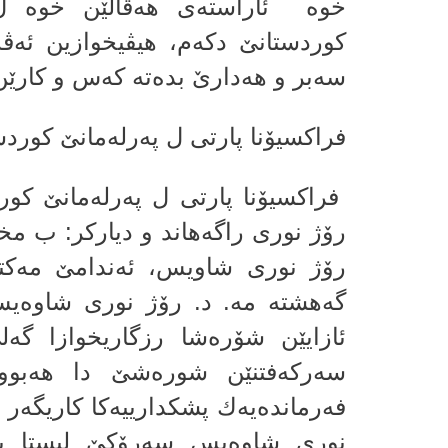
خوه‌ ئاراسته‌ى هه‌ڤالێن خوه‌ ل 
كوردستانێ دكه‌م، هیڤیخوازین ئه‌
سه‌بر و هه‌دارێ بده‌ته‌ كه‌س و كارێ
فراكسیۆنا پارتى ل په‌رله‌مانێ كورد
فراكسیۆنا پارتى ل په‌رله‌مانێ كوردس
رۆژ نورى راگه‌هاند و دیاركر: ب مخاب
رۆژ نورى شاویس، ئه‌ندامێ مه‌كته
گه‌هشته‌ مه‌. د. رۆژ نوری شاوەیس،
ئازایێن شۆره‌شا رزگاریخوازا گه
سه‌ركه‌فتنێن شوره‌شێ دا هه‌
فه‌رمانده‌یه‌ك پشكدارییه‌كا كاریگه‌ر
نوری شاوەیس سەرۆکێ لیستا پارت