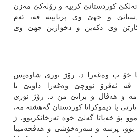
ه‌لكێ كوردستانێ كرییه‌ و رۆله‌كێ مه‌زن
دستانێ و جهێ وى پرنابیته‌ ڤه‌، ئه‌م
ارێن وى دكه‌ین و دخوازین جهێ وى
ا خۆ ب وه‌غه‌را د. رۆژ نورى شاوه‌یس
ڤه‌ ئه‌ڤرۆ نووچێ وه‌غه‌را داویێ یا
 مه‌ و هه‌ڤال و برایێ من د. رۆژ نورى
ارتى یا دیموكراتا كوردستان گه‌هشته‌ مه‌،
و بۆ خه‌باتا گه‌لێ خوه‌ ته‌رخانكربوو، ژ
بوو، پرسه‌ و سه‌ره‌خۆشی و هه‌ڤخه‌مییا