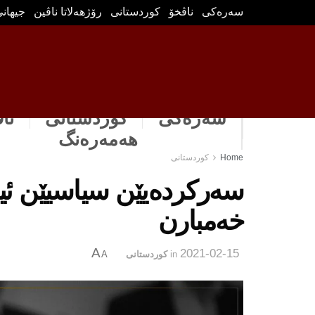
سه‌ره‌كی
ناڤخۆ
كوردستانى
رۆژهه‌لاتا ناڤین
جیهان
سەرەکی
كوردستانى
نا
هه‌مه‌ره‌نگ
Home
كوردستانى
سه‌ركرده‌یێن سیاسیێن ئی
خه‌مبارن
A
2021-02-15
in
كوردستانى
A