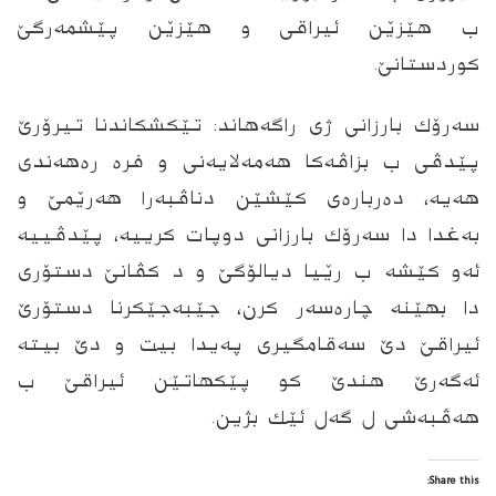
ب هێزێن ئیراقی و هێزێن پێشمەرگێ
كوردستانێ.
سەرۆك بارزانی ژى راگەهاند: تێكشكاندنا تیرۆرێ
پێدڤى ب بزاڤه‌كا هەمەلایەنی و فرە رەهەندی
هه‌یه، ده‌ربارەی كێشێن دناڤبه‌را هەرێمێ و
به‌غدا دا سەرۆك بارزانی دوپات كرییه‌، پێدڤییە
ئەو كێشە ب رێیا دیالۆگێ و د كڤانێ دستۆرى
دا بهێنه‌ چارەسەر كرن، جێبەجێكرنا دستۆرێ
ئیراقێ دێ سەقامگیری په‌یدا بیت و دێ بیته‌
ئه‌گه‌رێ هندێ كو پێكهاتێن ئیراقێ ب
هه‌ڤبەشی ل گەل ئێك بژین.
Share this: