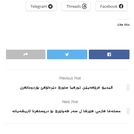
Telegram
Threads
Facebook
Like this:
Previous Post
ڤیدیۆ: فرۆکەیێن تورکیا سنورێ دێرەلۆکێ بۆردومانکرن
Next Post
مسته‌فا كازمى: هێرشا ل سه‌ر هه‌ولێرێ بۆ دروستكرنا ئاریشه‌يانه‌