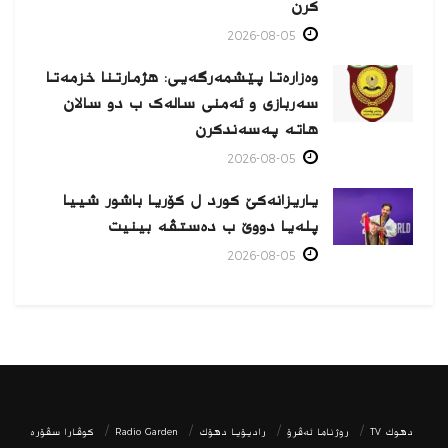
كرن
2026-08-05
وەزارەتا پێشمەرگەیی: هژمارتنا خزمەتا
سەربازی و ئەمنی سالەک ب دو سالان
هاتە پەسەندكرن
2026-08-05
یاریزانەكێ کورد ل کۆریا باشور شییا
پلەیا دووێ ب دەستڤە بینیت
2026-08-05
دھوك TV
روژناما ئەڤرۆ
رادیۆیا دهۆك
Radio Garden
كوڤارا سڤۆره‌