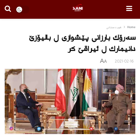
Home
كوردستانى
سەرۆك بارزانی پێشوازی ل بالیۆزێ
دانیمارك ل ئیراقێ كر
A
2021-02-16
A