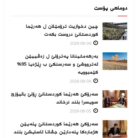
دوماهی پۆست
چین دخوازیت ترۆمێلان ل هەرێما
كوردستانێ دروست بكەت
2026-08-06
بەرهەمئینانا په‌ترۆلێ ل زه‌ڤییێن
ئەترووشێ و سەرسنكێ ب ڕێژەیا 95%
كێمبوویە
2026-08-06
سەرۆکێ هەرێما کوردستانێ ڕۆلێ بالیۆزێ
سویسرا بلند نرخاند
2026-08-05
سەرۆکێ هەرێما کوردستانێ پلەیێن
هژمارەكا پلەدارێن جڤاتا ئاسایشێ بلند