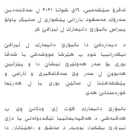
ئه‌ڤرۆ سێشەمبى، ١٦ى شواتا ٢٠٢١ ل سەلاحەدین
سەرۆك مەسعود بارزانی پێشوازی ل ستیگ پاولۆ
پیراس بالیۆزێ دانیمارك ل ئیراقێ كر.
د دیدارەكێ دا بالیۆزێ دانیمارك ل ئیراقێ
نیگەرانییا خوه‌ ب هێرشا مووشەكی یا شه‌ڤا
بورى بۆ سەر هەولێرێ نیشان دا و پێزانین
هەبوون ل سه‌ر وێ سەقامگیری و ئارامی و
پێشكەفتنا ل سالێن بورى یا ل هه‌رێما
كوردستانێ هه‌ى.
بالیۆزێ دانیمارك گۆت ژى: وه‌لاتێ وى ب
هه‌ڤبەشی د هه‌ڤپەیمانییا نێڤدەولەتی یا دژی
تیرۆرێ پشكدار بوویە، د مەشق و راهێنانان دا