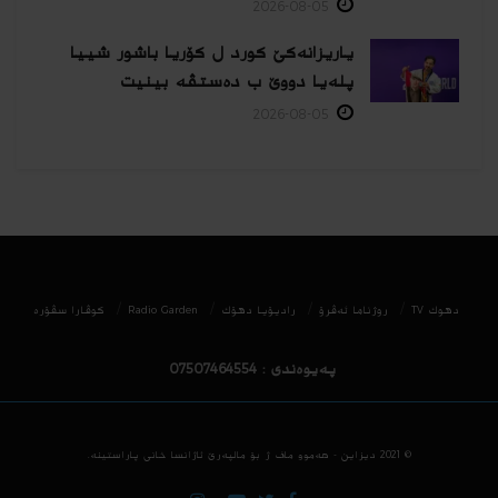
2026-08-05
یاریزانەكێ کورد ل کۆریا باشور شییا
پلەیا دووێ ب دەستڤە بینیت
2026-08-05
دھوك TV
روژناما ئەڤرۆ
رادیۆیا دهۆك
Radio Garden
كوڤارا سڤۆره‌
پەیوەندی : 07507464554
© 2021
دیزاین - هه‌موو ماف ژ بۆ مالپه‌رێ ئاژانسا خانی پاراستینه‌.