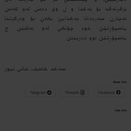
بزڤرنەڤە بۆ بەغدا و ل وی دەمی ئەو کەس
نەچارن سەرەدانا بەغدایێ بکەن بۆ وەرگرتنا
پاسپۆرتێن خوه‌ چۆنکی ئەو نەشێن چ
پاسپۆرتێن نوو دەربینن.
سەعد عاسف، خانی نیوز
Share this:
Telegram
Threads
Facebook
Like this: