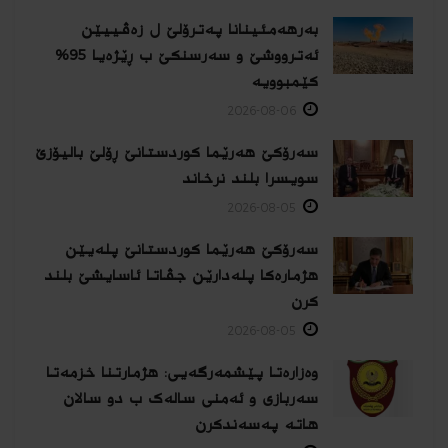
بەرهەمئینانا په‌ترۆلێ ل زه‌ڤییێن
ئەترووشێ و سەرسنكێ ب ڕێژەیا 95%
كێمبوویە
2026-08-06
سەرۆکێ هەرێما کوردستانێ ڕۆلێ بالیۆزێ
سویسرا بلند نرخاند
2026-08-05
سەرۆکێ هەرێما کوردستانێ پلەیێن
هژمارەكا پلەدارێن جڤاتا ئاسایشێ بلند
كرن
2026-08-05
وەزارەتا پێشمەرگەیی: هژمارتنا خزمەتا
سەربازی و ئەمنی سالەک ب دو سالان
هاتە پەسەندكرن