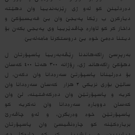
دەردئینن کو ئەو ژی ڕێزبەندییا وان دھێتە
دیارکرن ب رێکا پەیجێ وان یێ فەیسبۆکێ و
داخاز کر کو ئاوارە چاڤدێرییا وی پەیجی بکەن بۆ
دیتنا دەمێ خوه‌ یێ دروستکرنا مامەلەیێ.
بەرپڕسێ ڕاگەهاندنا ڕێڤەبەرییا پاسپۆرتان ل
دھۆکێ ڕاگەھاند ژی، ڕۆژانە ۳۰۰ ھەتا ٤۰۰ کەسان
بۆ دەرئینانا پاسپۆرتێ سەرەدانا وان دکەن، ل
سالێن بۆرى نزیكى ۲ ھزار کەسان سەرەدانا وان
کریە و پاسپۆرتێن وان دەرکەفتینە، لێ وان
کەسان دووبارە سەرەدانا وان نەکریە کو
پاسپۆرتێن خوه‌ وەربگرن، و ئەو چاڤەرێ
بریارەکێنە کو چارەنڤیسێ وان پاسپۆرتان
دیارببین، و پێشبینی کر کو جارەکا دی