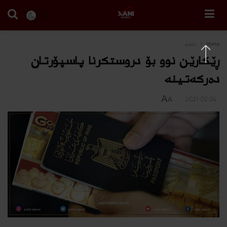
Home
ناڤخۆ
ڕێکارێن نوو بۆ دروستکرنا پاسپۆرتان
دەرکەتینە
A
2021-02-24
A