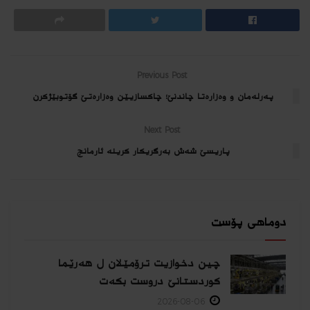
Previous Post
په‌رله‌مان و وه‌زاره‌تا چاندنێ؛ چاكسازیێن وه‌زاره‌تێ گۆتوبێژكرن
Next Post
پاریسێ شه‌ش به‌رگریكار كرینه‌ ئارمانج
دوماهی پۆست
چین دخوازیت ترۆمێلان ل هەرێما
كوردستانێ دروست بكەت
2026-08-06