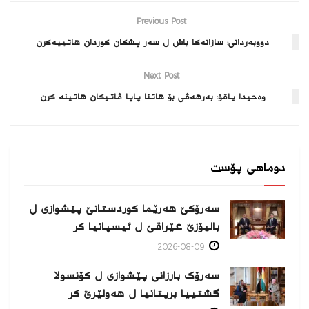
Previous Post
دووبەردانی: سازانه‌كا باش ل سه‌ر پشکان کوردان هاتییه‌كرن
Next Post
وەحیدا یاقۆ: بەرهەڤی بۆ هاتنا پاپا ڤاتیکان هاتینە کرن
دوماهی پۆست
سەرۆکێ هەرێما کوردستانێ پێشوازی ل
بالیۆزێ عێراقێ ل ئیسپانیا كر
2026-08-09
سەرۆک بارزانی پێشوازی ل کۆنسولا
گشتییا بریتانیا ل هەولێرێ كر