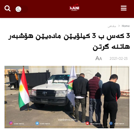
Home
جڤاكی
3 كه‌س ب 3 كیلۆیێن ماده‌یێن هۆشبه‌ر
هاتنه‌ گرتن
A
2021-02-23
A