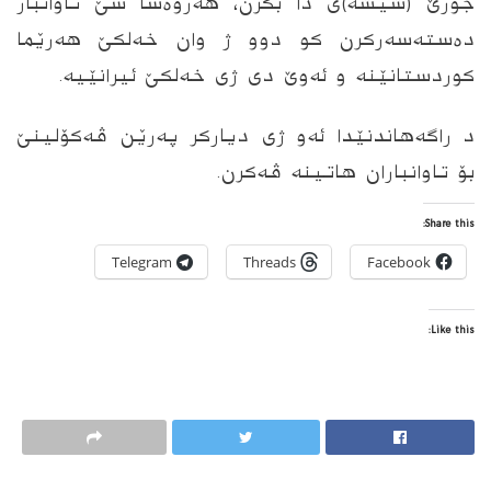
جۆرێ (شیشه‌)ی دا بگرن، هه‌روه‌سا سێ تاوانبار
ده‌سته‌سه‌ركرن كو دوو ژ وان خه‌لكێ هه‌رێما
كوردستانێنه‌ و ئه‌وێ دى ژى خه‌لكێ ئیرانێیه‌.
د راگه‌هاندنێدا ئه‌و ژى دیاركر په‌رێن ڤه‌كۆلینێ
بۆ تاوانباران هاتینه‌ ڤه‌كرن.
Share this:
Telegram
Threads
Facebook
Like this: