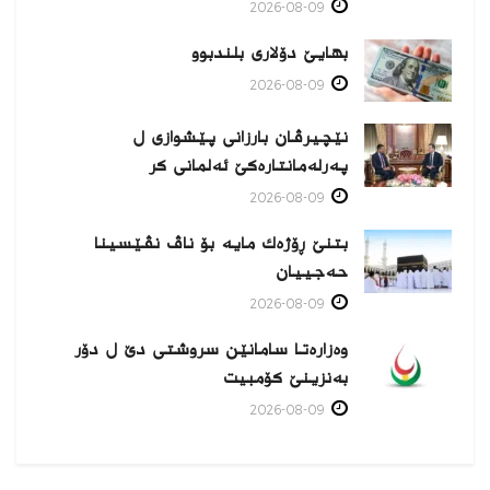
2026-08-09
بهایێ دۆلاری بلندبوو
2026-08-09
نێچیرڤان بارزانی پێشوازی ل
پەرلەمانتارەكێ ئەلمانی كر
2026-08-09
بتنێ ڕۆژەك مایە بۆ ناڤ نڤێسینا
حەجییان
2026-08-09
وەزارەتا سامانێن سروشتی دێ ل دۆر
بەنزینێ كۆمبیت
2026-08-09