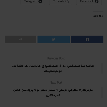
Telegram
Threads
Facebook
Like this:
Previous Post
ساخله‌میا سلێمانیێ: مه‌ ل سلێمانیێ چ حاله‌تێن كۆرۆنایا نوو
تۆمارنه‌كرینه‌
Next Post
پارێزگه‌رێ دهۆكێ: نزیكى 4 ملیار دینار بۆ 6 پرۆژه‌یان هاتن
ته‌رخانكرن