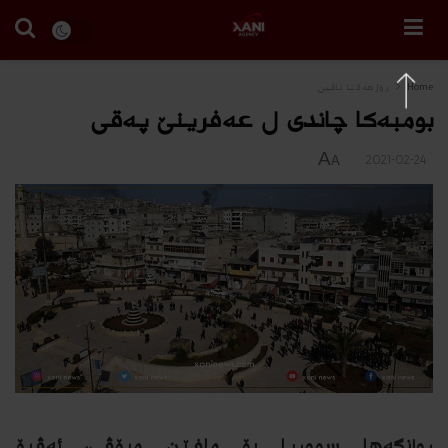
Home
رۆژهه‌لاتا ناڤین
بومبه‌كا چاندى ل عه‌فرینێ په‌قى
A
2021-02-24
A
روانگه‌ها سووریا بۆ مافێن مرۆڤى، ئه‌ڤڕۆ