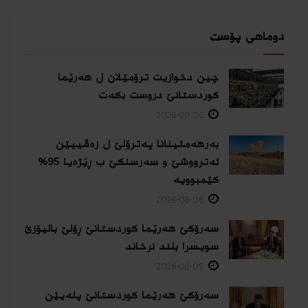
دوماهی پۆست
چین دخوازیت ترۆمێلان ل هەرێما
كوردستانێ دروست بكەت
2026-08-06
بەرهەمئینانا په‌ترۆلێ ل زه‌ڤییێن
ئەترووشێ و سەرسنكێ ب ڕێژەیا 95%
كێمبوویە
2026-08-06
سەرۆکێ هەرێما کوردستانێ ڕۆلێ بالیۆزێ
سویسرا بلند نرخاند
2026-08-05
سەرۆکێ هەرێما کوردستانێ پلەیێن