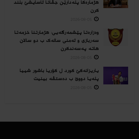
هژمارەكا پلەدارێن جڤاتا ئاسایشێ بلند
كرن
2026-08-05
وەزارەتا پێشمەرگەیی: هژمارتنا خزمەتا
سەربازی و ئەمنی سالەک ب دو سالان
هاتە پەسەندكرن
2026-08-05
یاریزانەكێ کورد ل کۆریا باشور شییا
پلەیا دووێ ب دەستڤە بینیت
2026-08-05