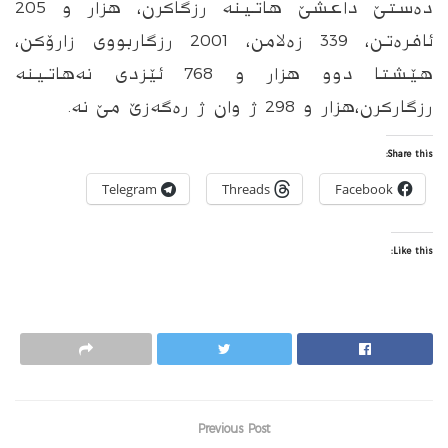
دەستێ داعشێ هاتینه‌ رزگاكرن، هزار و 205
ئافرەتن، 339 زه‌لامن، 2001 رزگاربووى زارۆكن،
هێشتا دوو هزار و 768 ئێزدی نه‌هاتینه‌
رزگاركرن،هزار و 298 ژ وان ژ رەگەزێ مێ نه‌.
Share this:
Telegram
Threads
Facebook
Like this:
Previous Post