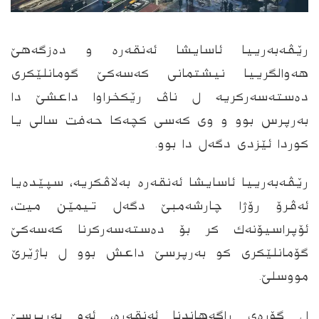
رێڤه‌به‌رییا ئاسایشا ئەنقەرە و دەزگه‌هێ
هەوالگرییا نیشتمانی كه‌سه‌كێ گومانلێكرى
ده‌سته‌سه‌ركریه‌ ل ناڤ رێکخراوا داعشێ دا
بەرپرس بوو و وى كه‌سى كچه‌كا حه‌فت سالی یا
کوردا ئێزدى دگه‌ل دا بوو.
رێڤه‌به‌رییا ئاسایشا ئەنقەرە به‌لاڤكریه‌، سپێده‌یا
ئەڤرۆ رۆژا چارشه‌مبێ دگەل تیمێن میت،
ئۆپراسیۆنه‌ك کر بۆ ده‌سته‌سه‌ركرنا كه‌سه‌كێ
گۆمانلێكرى كو بەرپرسێ داعش بوو ل باژێرێ
مووسلێ.
ل گۆره‌ى راگه‌هاندنا ئه‌نقه‌ره‌، ئەو بەرپرسێ