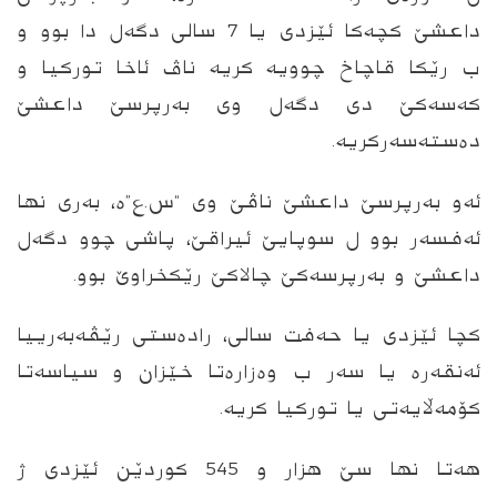
داعشێ كچه‌كا ئێزدی یا 7 سالى دگه‌ل دا بوو و
ب رێكا قاچاخ چوویه‌ کریه‌ ناڤ ئاخا تورکیا و
کەسه‌كێ دى دگه‌ل وى به‌رپرسێ داعشێ
ده‌سته‌سه‌ركریه.‌
ئەو بەرپرسێ داعشێ ناڤێ وى “س.ع”ە، به‌رى نها
ئەفسەر بوو ل سوپایێ ئیراقێ، پاشى چوو دگه‌ل
داعشێ و بەرپرسه‌كێ چالاکێ رێكخراوێ بوو.
كچا ئێزدى یا حەفت سالى، رادەستی رێڤه‌به‌رییا
ئەنقەرە یا سەر ب وەزارەتا خێزان و سیاسەتا
کۆمەڵایەتی یا تورکیا کریە.
هه‌تا نها سێ هزار و 545 کوردێن ئێزدی ژ