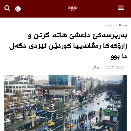
Home
توركیا
بەرپرسه‌كێ داعشێ هاته‌ گرتن و
زارۆكه‌كا ره‌ڤاندییا كوردێن ئێزدی دگه‌ل
دا بوو
A
2021-02-24
A