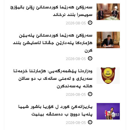
سەرۆکێ هەرێما کوردستانێ ڕۆلێ بالیۆزێ
سویسرا بلند نرخاند
2026-08-05
سەرۆکێ هەرێما کوردستانێ پلەیێن
هژمارەكا پلەدارێن جڤاتا ئاسایشێ بلند
كرن
2026-08-05
وەزارەتا پێشمەرگەیی: هژمارتنا خزمەتا
سەربازی و ئەمنی سالەک ب دو سالان
هاتە پەسەندكرن
2026-08-05
یاریزانەكێ کورد ل کۆریا باشور شییا
پلەیا دووێ ب دەستڤە بینیت
2026-08-05