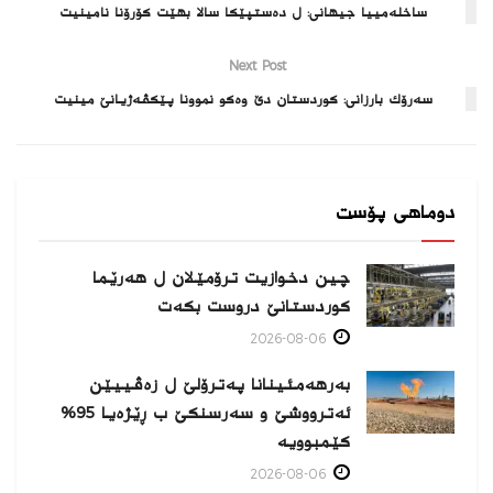
ساخله‌مییا جیهانی: ل ده‌ستپێكا سالا بهێت کۆرۆنا نامینیت
Next Post
سەرۆك بارزانی: كوردستان دێ وەكو نموونا پێكڤەژیانێ مینیت
دوماهی پۆست
چین دخوازیت ترۆمێلان ل هەرێما
كوردستانێ دروست بكەت
2026-08-06
بەرهەمئینانا په‌ترۆلێ ل زه‌ڤییێن
ئەترووشێ و سەرسنكێ ب ڕێژەیا 95%
كێمبوویە
2026-08-06