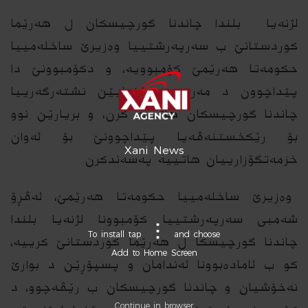
لژنەیا بلندا چاندنا گورچیسكان ل هەرێما
کوردستانێ ب سەرپەرشتییا وەزیرێ ساخله‌مییا
حکومەتا هەرێمێ کۆمبوویه‌، و دكۆمبوونێ دا
پێداچوون د مه‌رج و رێنمایێن نشته‌رگه‌رییا
چاندنا گورچیسكان هاتییه‌ كرن، و بریارێن نوو
بۆ رێكخستنه‌ڤه‌یا پێداچوونێ بۆ ئه‌وان
Xani News
خزمه‌تگۆزارییان هاتییه‌ په‌سه‌ندكرن.
وەزیرێ ساخله‌مییا حکومەتا هەرێمێ، ئەڤڕۆ
شەمبى سەرپەرشتییا کۆمبوونا لژنەیا بلندا
To install tap
and choose
چاندنا گورچیسكا ل هەرێما کوردستانێ کرییه‌،
Add to Home Screen
کو ب ئامادەبوونا ئەندامان و پسپۆڕێن د بوارێ
نەخۆشیان و چاندنا گورچیسكان ب رێڤه‌چوو، د
Continue in browser