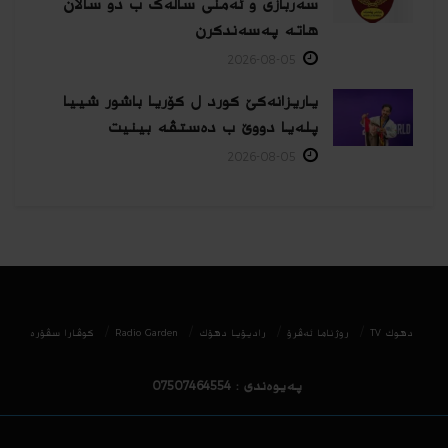
سەربازی و ئەمنی سالەک ب دو سالان
هاتە پەسەندكرن
2026-08-05
یاریزانەكێ کورد ل کۆریا باشور شییا
پلەیا دووێ ب دەستڤە بینیت
2026-08-05
دھوك TV
روژناما ئەڤرۆ
رادیۆیا دهۆك
Radio Garden
كوڤارا سڤۆره‌
پەیوەندی : 07507464554