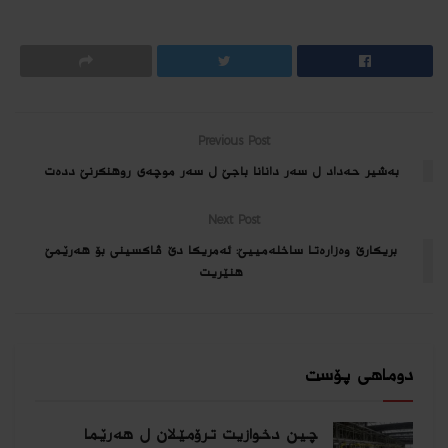
Previous Post
به‌شیر حه‌داد ل سه‌ر دانانا باجێ ل سه‌ر موچه‌ى روهنكرنێ دده‌ت
Next Post
بریكارێ وه‌زاره‌تا ساخله‌مییێ: ئەمریكا دێ ڤاكسینی بۆ هەرێمێ
هنێریت
دوماهی پۆست
چین دخوازیت ترۆمێلان ل هەرێما