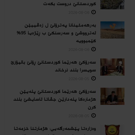
كوردستانێ دروست بكەت
2026-08-06
بەرهەمئینانا په‌ترۆلێ ل زه‌ڤییێن
ئەترووشێ و سەرسنكێ ب ڕێژەیا 95%
كێمبوویە
2026-08-06
سەرۆکێ هەرێما کوردستانێ ڕۆلێ بالیۆزێ
سویسرا بلند نرخاند
2026-08-05
سەرۆکێ هەرێما کوردستانێ پلەیێن
هژمارەكا پلەدارێن جڤاتا ئاسایشێ بلند
كرن
2026-08-05
وەزارەتا پێشمەرگەیی: هژمارتنا خزمەتا