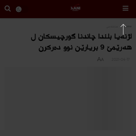
Home
ساخله‌می
لژنەیا بلندا چاندنا گورچیسكان ل
هەرێمێ 9 بریارێن نوو ده‌ركرن
A
2021-04-17
A