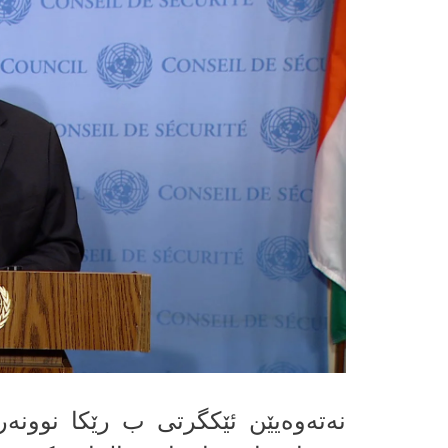
نه‌ته‌وه‌یێن ئێكگرتی ب رێكا نوونه‌