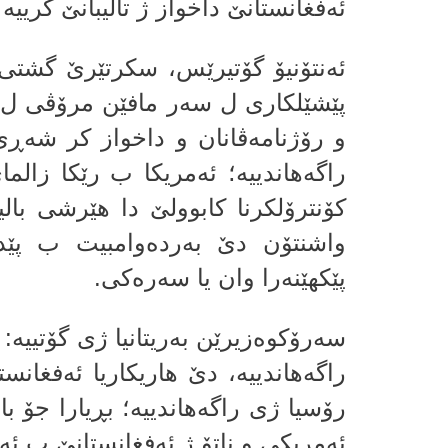
ئه‌فغانستانێ داخواز ژ تالیبانێ كریی
ئه‌نتۆنیۆ گۆتیرێس، سكرتێرێ گشتی یێ
پێشێلكاری ل سه‌ر مافێن مرۆڤی ل ئ
و رۆژنامه‌ڤانان و داخواز كر شه‌ڕ
راگه‌هاندییه‌؛ ئه‌مریكا ب رێكا زالما
كۆنترۆلكرنا كابوولێ دا هێرشی بالیۆ
واشنتۆن دێ به‌رده‌وامبیت ب پێدان
پێكهێنه‌را وان یا سه‌ره‌كی.
سه‌رۆكوه‌زیرێن به‌ریتانیا ژی گۆتییه‌:
راگه‌هاندییه‌، دێ هاریكاریا ئه‌فغانس
رۆسیا ژی راگه‌هاندییه‌؛ بڕیارا جۆ با
ئه‌مریكی و ناتۆ ژ ئه‌فغانستانێ ب ئه‌