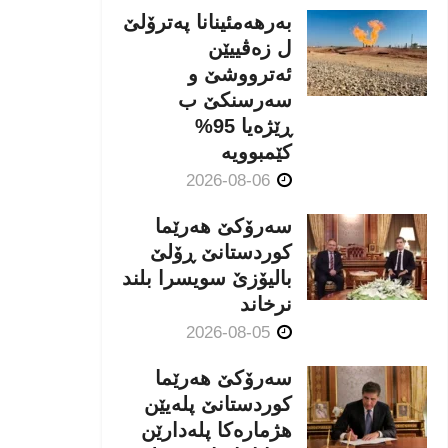
بەرهەمئینانا په‌ترۆلێ
ل زه‌ڤییێن
ئەترووشێ و
سەرسنكێ ب
ڕێژەیا 95%
كێمبوویە
2026-08-06
سەرۆکێ هەرێما
کوردستانێ ڕۆلێ
بالیۆزێ سویسرا بلند
نرخاند
2026-08-05
سەرۆکێ هەرێما
کوردستانێ پلەیێن
هژمارەكا پلەدارێن