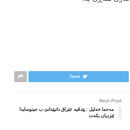
Tweet
Next Post
مه‌حما خه‌لیل : پێدڤیە عێراق دانپێدانێ ب جینوسایدا
ئێزدیان بكەت