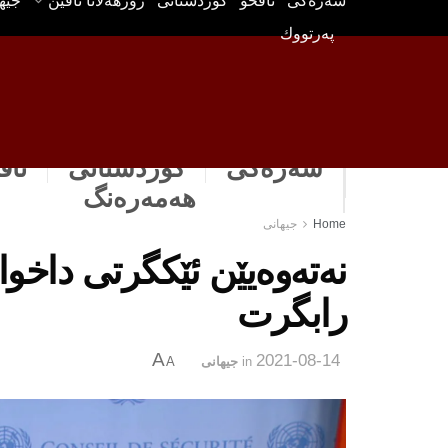
سه‌ره‌كی
ناڤخۆ
كوردستانى
رۆژهه‌لاتا ناڤین
جیه
په‌رتووك
سەرەکی
كوردستانى
ناڤ
هه‌مه‌ره‌نگ
Home
جیهانی
نه‌ته‌وه‌یێن ئێكگرتی داخو
رابگرت
A
2021-08-14
in
جیهانی
A