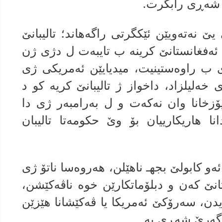
ه‌ شه‌ڕی رابگرت.
 نه‌ته‌ویێن ئێكگرتی راگه‌هاند؛ تالیبانێ
ه‌فغانستانێ كرینه‌ ب تایبه‌ت ل دژی ژن
ی ب راوه‌ستینیت، میدیایێن ئه‌مریكی ژی
ی خه‌لیلزاد، داخواز ژ تالیبانێ كریه‌ كو د
زخانا وان نه‌كه‌ت و ل به‌رامبه‌ر ژی دا
ا هاریكارییان بۆ وێ حكومه‌تا تالیبان
 ئه‌و كابولێ بجهـ ناهێلن، هه‌روه‌سا ناتۆ ژی
تانێ كه‌ن و دبلۆماتكارێن خوه‌ ناڤه‌كێشن،
یدن، سه‌رۆكێ ئه‌مریكا یا ڤه‌كێشانا هێزێن
گه‌رێ شه‌ڕی یه‌.