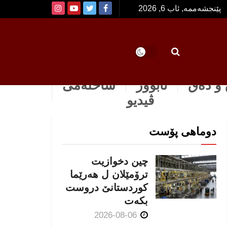
پێنجشەممە, ئاب 6, 2026
و دەق
ئابوور
ساخله‌می
ڤیدیو
دوماهی پۆست
چین دخوازیت
ترۆمێلان ل هەرێما
كوردستانێ دروست
بكەت
2026-08-06