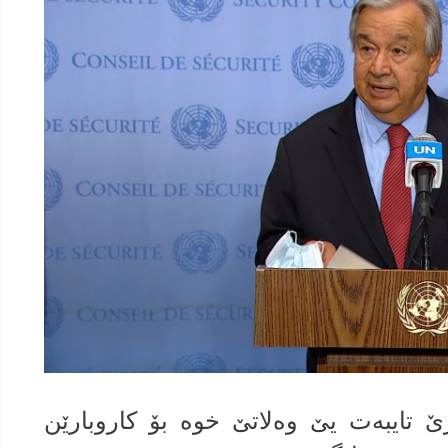
رێ تایبه‌ت یێ وه‌لاتێ خوه‌ بۆ كاروبارێن