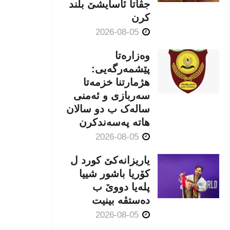
جڤاتا ئاسایشێ بلند
كرن
2026-08-05
وەزارەتا
پێشمەرگەیی:
هژمارتنا خزمەتا
سەربازی و ئەمنی
سالەک ب دو سالان
هاتە پەسەندكرن
2026-08-05
یاریزانەكێ کورد ل
کۆریا باشور شییا
پلەیا دووێ ب
دەستڤە بینیت
2026-08-05