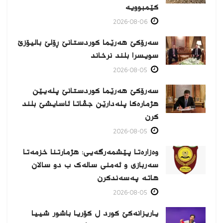
كێمبوویە
2026-08-06
سەرۆکێ هەرێما کوردستانێ ڕۆلێ بالیۆزێ
سویسرا بلند نرخاند
2026-08-05
سەرۆکێ هەرێما کوردستانێ پلەیێن
هژمارەكا پلەدارێن جڤاتا ئاسایشێ بلند
كرن
2026-08-05
وەزارەتا پێشمەرگەیی: هژمارتنا خزمەتا
سەربازی و ئەمنی سالەک ب دو سالان
هاتە پەسەندكرن
2026-08-05
یاریزانەكێ کورد ل کۆریا باشور شییا