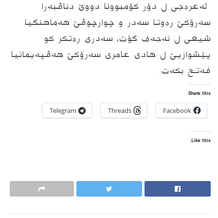
ئه‌عره‌جى
ل دۆر كۆمبوونا دووێ دناڤبه‌را
سه‌رۆكێ ره‌وتا سه‌در و چوارچوڤێ هه‌ماهنگیا
شیعى ل نه‌جه‌ف
گۆت، سه‌درى ره‌تكر كو
پێشوازیێ ل هادى عامرى سه‌رۆكێ هه‌ڤپه‌یمانیا
فه‌تح بكه‌ت.
Share this:
Telegram
Threads
Facebook
Like this: