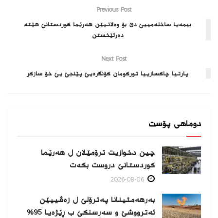
Previous Post
بیمه‌یا ساخله‌مییێ دێ بۆ وه‌لاتیێن هه‌رێما كوردستانێ هێته‌
ده‌رئێخستن
Next Post
پارتیا چاكسازییا توركومان كۆنگره‌یێ پێنجێ یێ خۆ سازكر
دوماهی پۆست
چین دخوازیت ترۆمێلان ل هەرێما
كوردستانێ دروست بكەت
2026-08-06
بەرهەمئینانا په‌ترۆلێ ل زه‌ڤییێن
ئەترووشێ و سەرسنكێ ب ڕێژەیا 95%