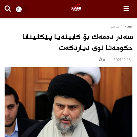
Home
ئیراقی
سه‌در ده‌مه‌ك بۆ كابینه‌یا پێكئینانا
حكومه‌تا نوى دیاردكه‌ت
A
2021-12-26
A