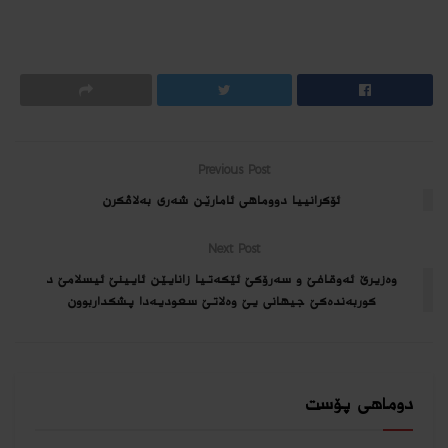
Previous Post
ئۆکرانییا دووماهی ئامارێن شەری بەلاڤکرن
Next Post
وەزیرێ ئەوقافێ و سەرۆکێ ئێکەتیا زانایێن ئایینێ ئیسلامێ د
کوربەندەکێ جیهانی یێ وەلاتێ سعودیەدا پشکداربوون
دوماهی پۆست