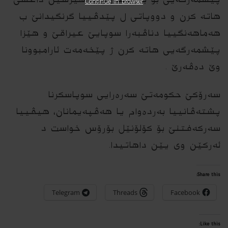
Continue in browser
هاته‌ کرن و دووپاتی ل پێدڤییا گرنگیدانێ ب
هەماهەنگییا دناڤبه‌را سوپایێ عیراقێ و هێزا
پێشمەرگەیی‌ هاته‌ کرن ژ پێخه‌مه‌‌ت ئارامبوونا
وێ ده‌ڤه‌رێ .
سەرۆکێ حکومەتێ سه‌ره‌رایی سوپاسکرنا
پشته‌ڤانییا بەردەوام یا هه‌ڤپەیمانان، هیڤییا
سەرکەفتنێ بۆ کۆلۆنێل بۆرۆس خواست د
ئەرکێن وی یێن داهاتیدا.
Share this:
Telegram
Threads
Facebook
Like this: