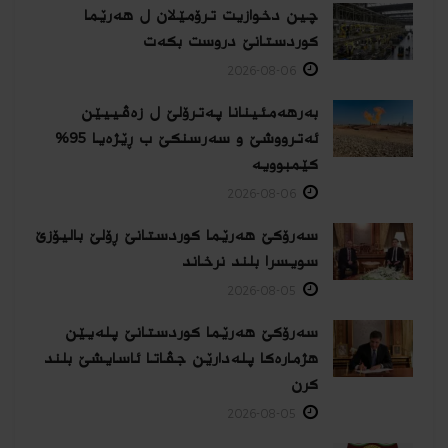
چین دخوازیت ترۆمێلان ل هەرێما
كوردستانێ دروست بكەت
2026-08-06
بەرهەمئینانا په‌ترۆلێ ل زه‌ڤییێن
ئەترووشێ و سەرسنكێ ب ڕێژەیا 95%
كێمبوویە
2026-08-06
سەرۆکێ هەرێما کوردستانێ ڕۆلێ بالیۆزێ
سویسرا بلند نرخاند
2026-08-05
سەرۆکێ هەرێما کوردستانێ پلەیێن
هژمارەكا پلەدارێن جڤاتا ئاسایشێ بلند
كرن
2026-08-05