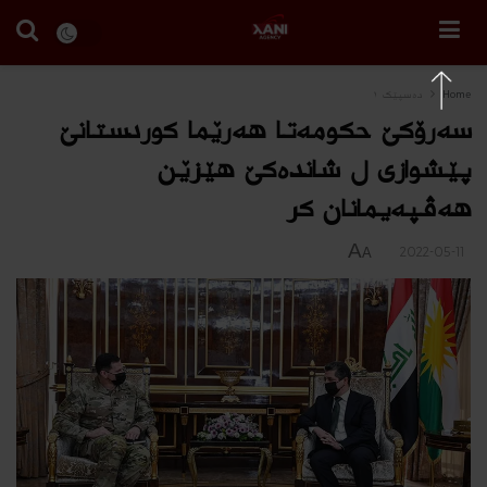
Home
دەسپێک ١
سەرۆکێ حکومەتا هەرێما کوردستانێ
پێشوازی ل شانده‌كێ هێزێن
هه‌ڤپەیمانان كر
A
2022-05-11
A