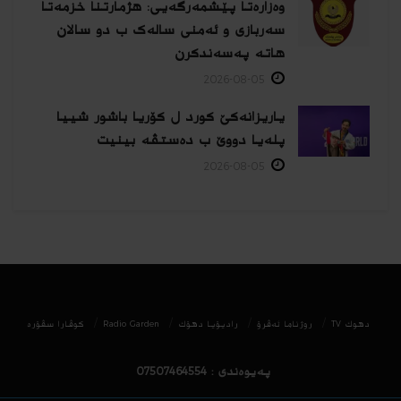
وەزارەتا پێشمەرگەیی: هژمارتنا خزمەتا
سەربازی و ئەمنی سالەک ب دو سالان
هاتە پەسەندكرن
2026-08-05
یاریزانەكێ کورد ل کۆریا باشور شییا
پلەیا دووێ ب دەستڤە بینیت
2026-08-05
دھوك TV
روژناما ئەڤرۆ
رادیۆیا دهۆك
Radio Garden
كوڤارا سڤۆره‌
پەیوەندی : 07507464554