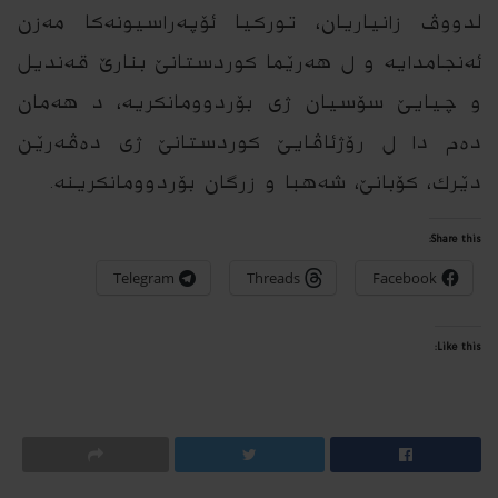
لدووڤ زانیاریان، توركیا ئۆپه‌راسیونه‌كا مه‌زن
ئه‌نجامدایه‌ و ل هه‌رێما كوردستانێ بنارێ قه‌ندیل
و چیایێ سۆسیان ژی بۆردوومانكریه‌، د هه‌مان
ده‌م دا ل رۆژئاڤایێ كوردستانێ ژی دەڤەرێن
دێرك، كۆبانێ، شه‌هبا و زرگان بۆردوومانكرینه‌.
Share this:
Telegram
Threads
Facebook
Like this: