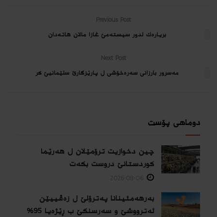
Previous Post
بریاره‌ك لدور سیسته‌مێ غازا مالان هاته‌دان
Next Post
مه‌سرور بارزانى سه‌ره‌خۆشى ل پارێزگارێ سلێمانیێ كر
دوماهی پۆست
چین دخوازیت ترۆمێلان ل هەرێما
كوردستانێ دروست بكەت
2026-08-06
بەرهەمئینانا په‌ترۆلێ ل زه‌ڤییێن
ئەترووشێ و سەرسنكێ ب ڕێژەیا 95%