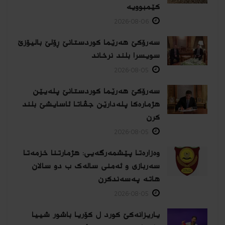
كێمبوویە
2026-08-06
سەرۆکێ هەرێما کوردستانێ ڕۆلێ بالیۆزێ
سویسرا بلند نرخاند
2026-08-05
سەرۆکێ هەرێما کوردستانێ پلەیێن
هژمارەكا پلەدارێن جڤاتا ئاسایشێ بلند
كرن
2026-08-05
وەزارەتا پێشمەرگەیی: هژمارتنا خزمەتا
سەربازی و ئەمنی سالەک ب دو سالان
هاتە پەسەندكرن
2026-08-05
یاریزانەكێ کورد ل کۆریا باشور شییا