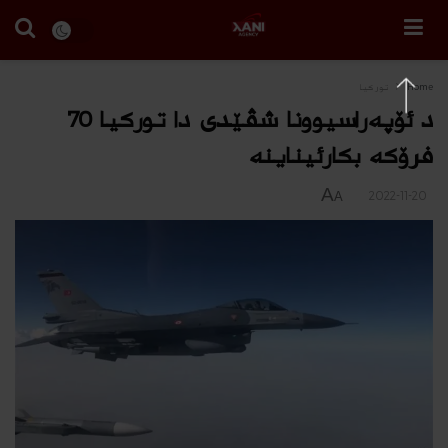
Home
توركیا
د ئۆپه‌راسیوونا شڤێدى دا توركیا 70
فرۆكه‌ بكارئیناینه‌
A
2022-11-20
A