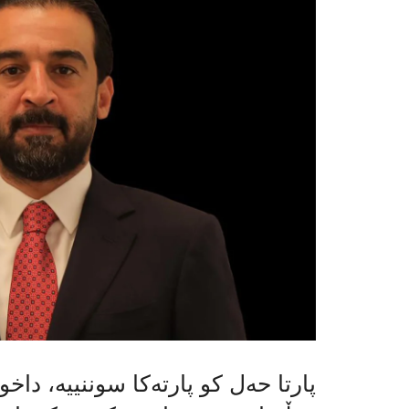
پارتا حەل کو پارته‌كا سوننییە، دا