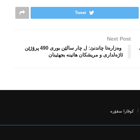
Tweet
Next Post
وەزارەتا چاندنێ: ل چار سالێن بوری 490 پرۆژێن
ئاژەلداری و مریشكان هاتینه‌ بجهئینان
كوڤارا سڤۆره‌