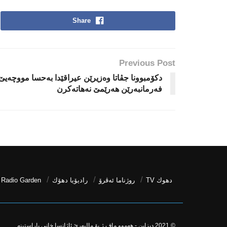
Share
Previous Post
دكۆمبوونا جڤاتا وه‌زیرێن عیراقێدا به‌حسا مووچه‌یێ
فه‌رمانبه‌رێن هه‌رێمێ نه‌هاته‌كرن
دھوك TV
روژناما ئەڤرۆ
رادیۆیا دهۆك
Radio Garden
© 2021
دیزاین - هه‌موو ماف ژ بۆ مالپه‌رێ ئاژانسا خانی پاراستینه‌.