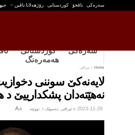
سه‌ره‌كی
ناڤخۆ
كوردستانى
رۆژهه‌لاتا ناڤین
جیه
سەرەکی
كوردستانى
ناڤ
هه‌مه‌ره‌نگ
Home
ئیراقی
لایه‌نه‌كێ سوننی دخواز
نەهێتەدان پشکدارییێ د هە
A
2023-11-28
in
ئیراقی
,
دەسپێک ١
,
نووچه‌
A