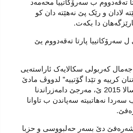
تا تەقەدووم ب سەرۆکاتییا محەمەد
ه‌ لادان و رێک پێ نەهێتە دان كو
رێزگه‌هان دا بكه‌ت.
سەرۆکاتییا پارتا تەقەدووم یێ
 جەمال کەربولی سکالایەک ئاراستەیی
نان کرییە و تێدا گۆتییه‌” لدووڤ مادێ
9/3 ژ یاسایا پارتان یا ژمارە 36 یا سالا 2015 ێ، مەرجێ دامەزراندنا
 سەردا نەهاتبیتە سەپاندن ب تاوانا
ەفێ.
نا شەرەفێ دێ بسەر حەلبووسی و حزبا