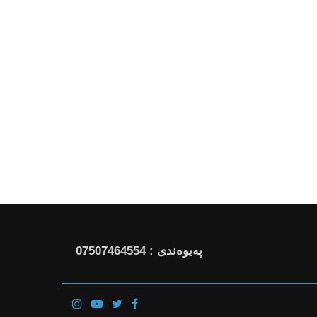
پەیوەندی : 07507464554