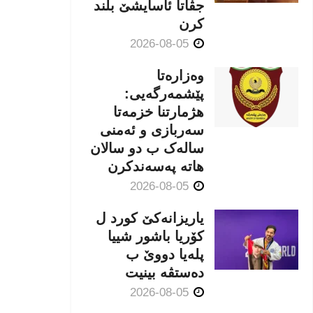
جڤاتا ئاسایشێ بلند
كرن
2026-08-05
وەزارەتا
پێشمەرگەیی:
هژمارتنا خزمەتا
سەربازی و ئەمنی
سالەک ب دو سالان
هاتە پەسەندكرن
2026-08-05
یاریزانەكێ کورد ل
کۆریا باشور شییا
پلەیا دووێ ب
دەستڤە بینیت
2026-08-05