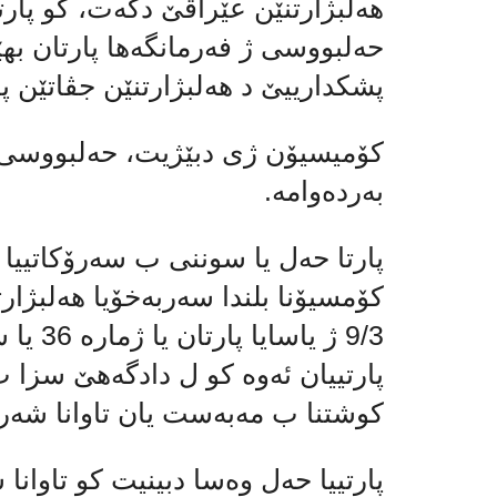
هەڵبژارتنێن عێراقێ دكه‌ت، كو پار
حەلبووسی ژ فەرمانگەها پارتان بهێت
پشکدارییێ د هەلبژارتنێن جڤاتێن پا
کۆمیسیۆن ژی دبێژیت، حەلبووسی ل 
بەردەوامە.
پارتا حەل یا سوننی ب سەرۆکاتییا
کۆمسیۆنا بلندا سه‌ربه‌خۆیا هەلبژارت
پارتییان ئەوە کو ل دادگەهێ سزا ب
کوشتنا ب مەبەست یان تاوانا شەر
پارتییا حەل وەسا دبینیت کو تاوا