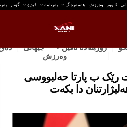
انی
ئابوور
وه‌رزش
هه‌مه‌ره‌نگ
بەرنامە
ڤیدیۆ
گۆتار
په‌ر
خۆ
رۆژهه‌لاتا ناڤین
جیهانی
دەق 
وه‌رزش
یت رێک ب پارتا حەلبووسی
لبژارتنان دا بكه‌ت