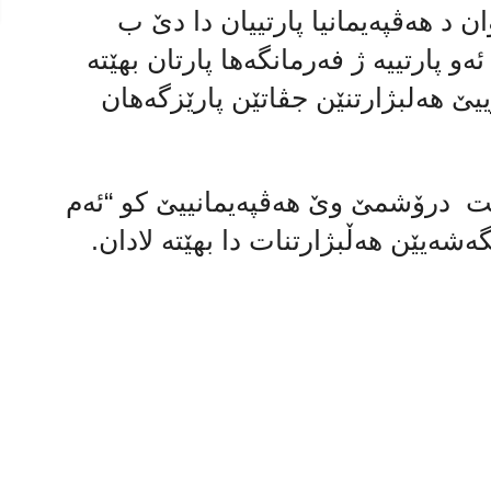
ان د هەڤپەیمانیا پارتییان دا دێ ب
و پارتییە ژ فەرمانگەها پارتان بهێتە
یێ هەلبژارتنێن جڤاتێن پارێزگەهان
زیت درۆشمێ وێ هه‌ڤپەیمانییێ کو “ئه‌م
گەشەیێن هەڵبژارتنات دا بهێته‌ لادان.