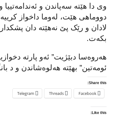
وی دا هێتە سەپاندن و ئەندامەتییا و
دووماهی هێت، لەوما داخواز کرییە ئە
لادان و رێک پێ نەهێتە دان پشکداری
بكه‌ت.
هەروه‌سا دبێژیت” ئه‌و پارته‌ دخوا
ئومەتین” بهێته‌ هه‌لوه‌شاندن و د بان
Share this:
Telegram
Threads
Facebook
Like this: