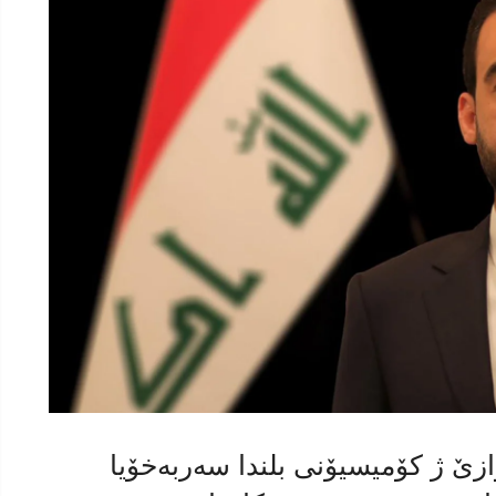
خوازێ ژ کۆمیسیۆنی بلندا سەربەخۆیا