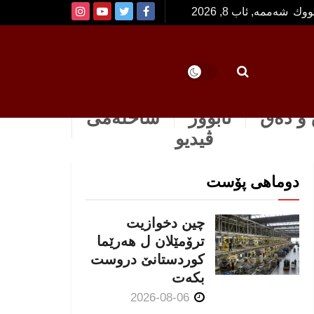
تووك
شەممە, ئاب 8, 2026
و دەق
ئابوور
ساخله‌می
ڤیدیو
دوماهی پۆست
چین دخوازیت
ترۆمێلان ل هەرێما
كوردستانێ دروست
بكەت
2026-08-06