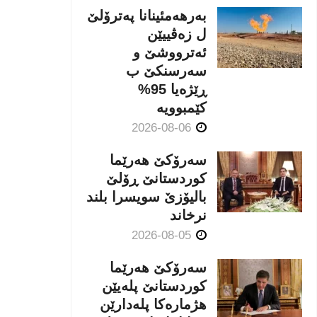
بەرهەمئینانا په‌ترۆلێ
ل زه‌ڤییێن
ئەترووشێ و
سەرسنكێ ب
ڕێژەیا 95%
كێمبوویە
2026-08-06
سەرۆکێ هەرێما
کوردستانێ ڕۆلێ
بالیۆزێ سویسرا بلند
نرخاند
2026-08-05
سەرۆکێ هەرێما
کوردستانێ پلەیێن
هژمارەكا پلەدارێن