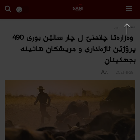
Home
ئابوور
وەزارەتا چاندنێ: ل چار سالێن بوری 490
پرۆژێن ئاژەلداری و مریشكان هاتینه‌
بجهئینان
A
2023-11-28
A