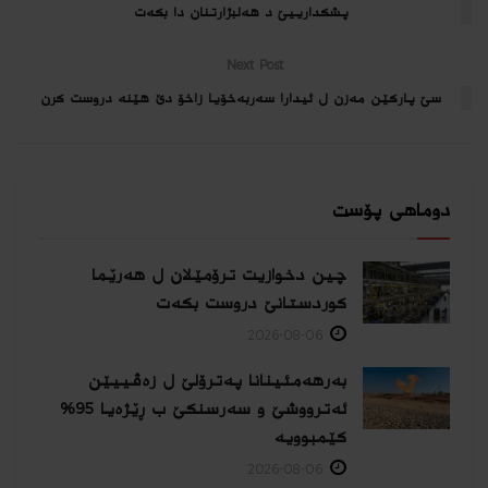
پشکدارییێ د هەلبژارتنان دا بكه‌ت
Next Post
سێ پارکێن مه‌زن ل ئیدارا سه‌ربه‌خۆیا زاخۆ دێ هێنه‌ دروست کرن
دوماهی پۆست
چین دخوازیت ترۆمێلان ل هەرێما
كوردستانێ دروست بكەت
2026-08-06
بەرهەمئینانا په‌ترۆلێ ل زه‌ڤییێن
ئەترووشێ و سەرسنكێ ب ڕێژەیا 95%
كێمبوویە
2026-08-06