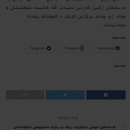
مریشكان ژلایێ كه‌رتێ تایبه‌ت ڤه‌ هاتینه‌ بجهئینان و
نوكه‌ ژی چەند پرۆژێن گرنگ د قووناغا پێدانا
موله‌تیدانه‌.
Share this:
Telegram
Threads
Facebook
Like this:
Previous Post
لایه‌نه‌كێ سوننی دخوازیت رێک ب پارتا حەلبووسی نەهێتەدان