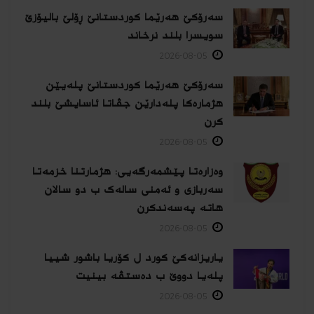
سەرۆکێ هەرێما کوردستانێ ڕۆلێ بالیۆزێ
سویسرا بلند نرخاند
2026-08-05
سەرۆکێ هەرێما کوردستانێ پلەیێن
هژمارەكا پلەدارێن جڤاتا ئاسایشێ بلند
كرن
2026-08-05
وەزارەتا پێشمەرگەیی: هژمارتنا خزمەتا
سەربازی و ئەمنی سالەک ب دو سالان
هاتە پەسەندكرن
2026-08-05
یاریزانەكێ کورد ل کۆریا باشور شییا
پلەیا دووێ ب دەستڤە بینیت
2026-08-05