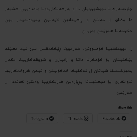
چارەسەرکرنا تووشبوویان دا و بەرهەنگاربوونا ماددەیێن هشبەر
دا مفای ژ مەشق و ڕاهێنانێن لایەنێن پەیوەندیدار یێن
حکومەتا هەرێمێ وەربرن.
ل دووماهییا کۆمبوونێ، هەردوولا ڕێککەڤتن سێ تیم بهێنە
پێکئینان بۆ کۆمکرنا داتا و زانیاری و شروڤەکارییا، دگەل
بهێزخستنا شیانان ل تەکنیکا ڤەکۆلینێ و تیمێ شروڤەکارییا
تاوانکاری بۆ بجهئینانا پڕۆژەیێ هاریکارییا وەلاتێ کەنەدا ل
هەرێمێ.
Share this:
Telegram
Threads
Facebook