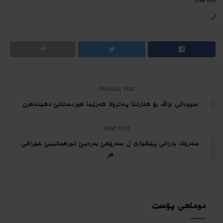
Like this:
Loading…
Previous Post
سوودانى: بزاڤ بۆ هنارتنا په‌ترۆلا هەرێما کوردستانێ دهێنه‌كرن
Next Post
سەرۆك بارزانی پێشوازی ل سەرۆكێ بەرەیێ توركمانییێ عێراقی
كر
دوماهی پۆست