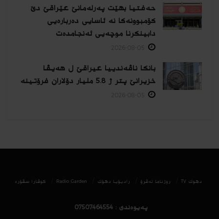
حەفتیا بهێت پەرلەمانێ عێراقێ دێ
کۆمبوونەکا نە ئاسایی دەربارەیی
دابینکرنا موچەیی ئەنجامدەت
2026-08-05
بانکا ناڤەندییا عیراقێ ل هەیڤا
خزیرانێ پتر ژ 5.8 ملیار دۆلاران فرۆتینە
2026-08-05
دھوك TV
روژناما ئەڤرۆ
رادیۆیا دهۆك
Radio Garden
كوڤارا سڤۆره‌
پەیوەندی : 07507464554