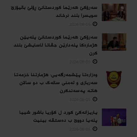
سەرۆکێ هەرێما کوردستانێ ڕۆلێ بالیۆزێ
سویسرا بلند نرخاند
2026-08-05
سەرۆکێ هەرێما کوردستانێ پلەیێن
هژمارەكا پلەدارێن جڤاتا ئاسایشێ بلند
كرن
2026-08-05
وەزارەتا پێشمەرگەیی: هژمارتنا خزمەتا
سەربازی و ئەمنی سالەک ب دو سالان
هاتە پەسەندكرن
2026-08-05
یاریزانەكێ کورد ل کۆریا باشور شییا
پلەیا دووێ ب دەستڤە بینیت
2026-08-05