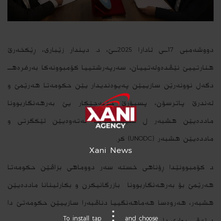
دووشەمبی 17ــی ئادارا 2025ــێ، د. دیندار زێباری، ڕێکخەرێ
هنارتییێ نێڤدەولەتییان، سەرپەرشتییا کۆمبوونەکا بەرفرەهــ
دگەل نوونەرێن سازییێن پەیوەندیدار یێن حکومەتا هەرێمێ و
ئەندرێ پاترسۆن، پسپۆرێ جێبەجێکار یێ بەرهەنگاربوونا
ماددەیێن هشبەر ل نڤیسینگەها نەتەوەیێن ئێکگرتی و
ماددەیێن هشبەر (UNODC) کر.
Xani News
د کۆمبوونێدا ڕۆناهی خستە سەر دووماهی بزاڤێن حکومەتا
هەرێمێ بۆ بەرهەنگاربوونا بازرگانیکرن و بکارئینانا ماددەیێن
هشبەر، هەروەسا هەماهەنگییا دناڤبەرا سازییێن حکومەتێ دا
To install tap
and choose
د ئەڤی بواری دا.