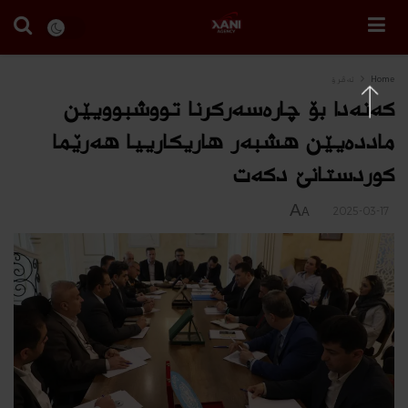
Home
ئه‌ڤرۆ
کەنەدا بۆ چارەسەرکرنا تووشبوویێن
ماددەیێن هشبەر هاریکارییا هەرێما
کوردستانێ دکەت
A
2025-03-17
A