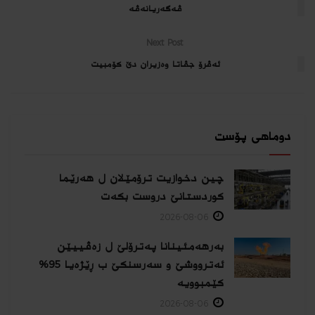
ڤەگەریانەڤە
Next Post
ئه‌ڤرۆ جڤاتا وەزیران دێ كۆمبیت
دوماهی پۆست
چین دخوازیت ترۆمێلان ل هەرێما
كوردستانێ دروست بكەت
2026-08-06
بەرهەمئینانا په‌ترۆلێ ل زه‌ڤییێن
ئەترووشێ و سەرسنكێ ب ڕێژەیا 95%
كێمبوویە
2026-08-06