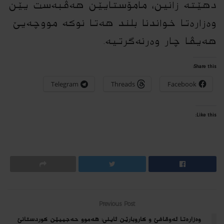
دهێتە زانین، مامۆستایێن هەڤبەست یێن
وەزارەتا خواندنا بلند هەتا نوكە مووچەیێ
هەیڤا چار وەرنەگرتیە.
Share this:
Telegram
Threads
Facebook
Like this:
Previous Post
وەزارەتا ئەوقافێ و کاروبارێن ئاینی: هەموو حەجییێن کوردستانێ