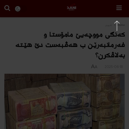
Home
ئابوور
كەنگی مووچەیێ مامۆستا و
فەرمانبەرێن ب هەڤبەست دێ هێتە
بەلاڤكرن؟
A
2025-06-18
A