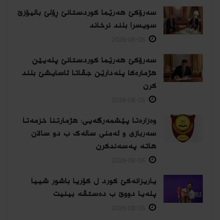
سەرۆکێ هەرێما کوردستانێ ڕۆلێ بالیۆزێ
سویسرا بلند نرخاند
2026-08-05
سەرۆکێ هەرێما کوردستانێ پلەیێن
هژمارەكا پلەدارێن جڤاتا ئاسایشێ بلند
كرن
2026-08-05
وەزارەتا پێشمەرگەیی: هژمارتنا خزمەتا
سەربازی و ئەمنی سالەک ب دو سالان
هاتە پەسەندكرن
2026-08-05
یاریزانەكێ کورد ل کۆریا باشور شییا
پلەیا دووێ ب دەستڤە بینیت
2026-08-05