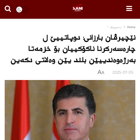
Home
دەسپێک ١
نێچیرڤان بارزانى: دوپاتییێ ل
چارەسەرکرنا ناکۆکییان بۆ خزمەتا
بەرژەوەندییێن بلند یێن وەلاتی دکەین
A
2025-07-05
A