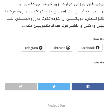
نێچیرڤان بارزانى دیارکر ژی: گیانێ پێکڤەیی و
براینییا دناڤبەرا عێراقییان دا و گرنگییا چارەسەرکرنا
ناکۆکییان، دوپاتییێ ل خزمەتکرنا بەرژوەندییێن بلند
یێن وەلاتی و باشترکرنا سەقامگیرییێ دکەت.
Share this:
Telegram
Threads
Facebook
Like this:
Previous Post