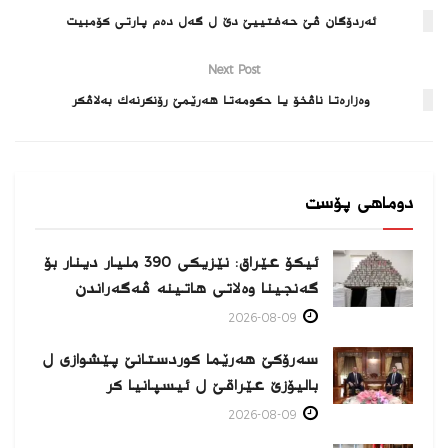
ئەردۆگان ڤێ حەفتییێ دێ ل گەل دەم پارتی كۆمبیت
Next Post
وەزارەتا ناڤخۆ یا حكومەتا هەرێمێ رۆنكرنەك بەلاڤكر
دوماهی پۆست
ئیکۆ عێراق: نێزیکی 390 ملیار دینار بۆ
گەنجینا وەلاتی هاتینە ڤەگەراندن
2026-08-09
سەرۆکێ هەرێما کوردستانێ پێشوازی ل
بالیۆزێ عێراقێ ل ئیسپانیا كر
2026-08-09