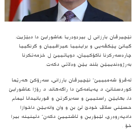
نێچیرڤان بارزانی ل بیرەوەریا عاشورایێ دا دبێژیت:
گیانێ پێکڤەیی و براینییا عیراقییان و گرنگییا
چارەسەرکرنا ناکۆکییان، دوپاتییێ ل خزمەتکرنا
بەرژوەندییێن بلند یێن وەلاتی دکەت.
ئەڤرۆ شەمبییێ” نێچیرڤان بارزانی، سەرۆکێ هەرێما
کوردستانێ، د پەیامەکێ دا راگەهاند: د رۆژا عاشورایێ
دا، بهایێن راستییێ و سەبرگرتن و قوربانیدانا ئیمام
حسێنی سلاڤ خودێ لێ بن و وان وانەیێن داخوازا
دادپەروەری، لێبۆرین و ئاشتییێ دکەن” دئینینە بیرا
خۆ .