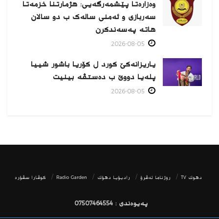
وەزارەتا پێشمەرگەیی: هژمارتنا خزمەتا
سەربازی و ئەمنی سالەک ب دو سالان
هاتە پەسەندكرن
2026-08-05
یاریزانەكێ کورد ل کۆریا باشور شییا
پلەیا دووێ ب دەستڤە بینیت
2026-08-05
دھوك TV
روژناما ئەڤرۆ
رادیۆیا دهۆك
Radio Garden
كوڤارا سڤۆره‌
پەیوەندی : 07507464554