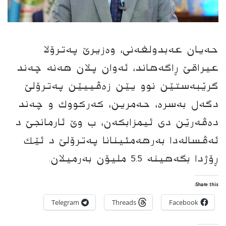
حەیان عەبدولغەنی، وەزیرێ په‌ترۆلا
عیراقێ ڕاگه‌هاند، ئه‌وان پلان هەنە چه‌ند
گرێبه‌ستێن نوو یێن زه‌ڤییێن په‌ترۆلێ
دگه‌ل به‌سرە، حه‌مرین، كه‌ركووك و چه‌ند
ده‌ڤه‌رێن دی ئیمزابكه‌ن، ب وێ ئارمانجێ د
ئه‌ڤساله‌دا به‌رهه‌مئینانا په‌ترۆلێ د ئێك
ڕۆژدا بگه‌هینه‌ 5.5 ملیۆن به‌رمیلان.
Share this:
Telegram
Threads
Facebook