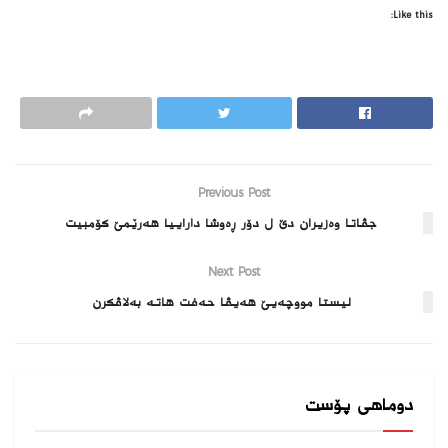
Like this:
Previous Post
جڤاتا وه‌زیران دێ ل دۆر ڕه‌وشا داراییا هه‌رێمێ كۆمبیت
Next Post
لیستا مووچه‌یێ هه‌یڤا حه‌فت هاته‌ به‌لاڤكرن
دوماهی پۆست