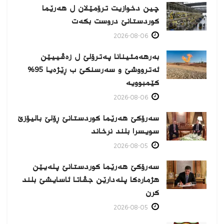
چین دخوازیت ترۆمێلان ل هەرێما
كوردستانێ دروست بكەت
2026-08-06
بەرهەمئینانا په‌ترۆلێ ل زه‌ڤییێن
ئەترووشێ و سەرسنكێ ب ڕێژەیا 95%
كێمبوویە
2026-08-06
سەرۆکێ هەرێما کوردستانێ ڕۆلێ بالیۆزێ
سویسرا بلند نرخاند
2026-08-05
سەرۆکێ هەرێما کوردستانێ پلەیێن
هژمارەكا پلەدارێن جڤاتا ئاسایشێ بلند
كرن
2026-08-05