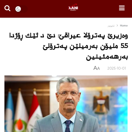
Home
ئابوور
وەزیرێ پەترۆلا عیراقێ: دێ د ئێك ڕۆژدا
5.5 ملیۆن بەرمیلێن پەترۆلێ
بەرهەمئینین
A
2025-10-01
A