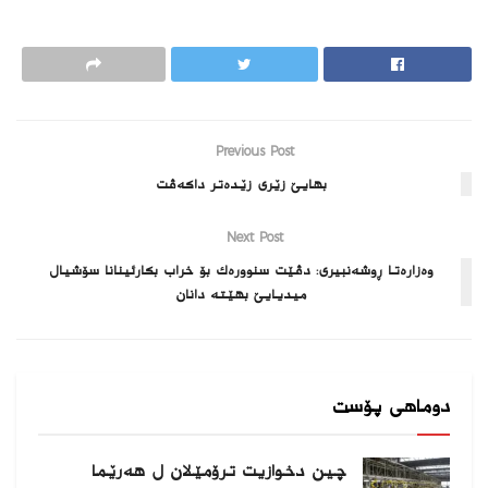
Previous Post
بهایێ زێری زێدەتر داكەڤت
Next Post
وەزارەتا ڕوشەنبیری: دڤێت سنوورەك بۆ خراب بكارئینانا سۆشیال
میدیایێ بهێتە دانان
دوماهی پۆست
چین دخوازیت ترۆمێلان ل هەرێما