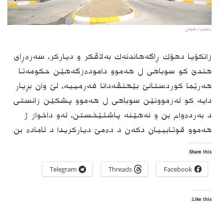
زانكۆیا دهۆكێ
زانكۆیا دهۆك ڕاگه‌هاندنه‌ك به‌لاڤكر و دیاركر، سەرەڕای
هندێ کو سوباهی ل هەموو داموده‌زگه‌هێن حكومه‌تا
هه‌رێما كوردستانێ بێهنڤەدانا فەرمییە، لێ وان بڕیار
دایه‌ کو ئه‌زموونێن سوباهی ل هەموو پشکێن زانستی
د بەردەوام بن و نەهێنە پاشئێخستن، ئه‌و داخواز ژ
هەموو قوتابییان دکەن د دەمێ دیارکریدا د ئامادە بن.
Share this:
Telegram
Threads
Facebook
Like this: