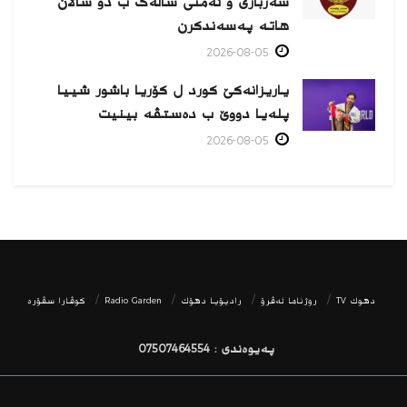
سەربازی و ئەمنی سالەک ب دو سالان
هاتە پەسەندكرن
2026-08-05
یاریزانەكێ کورد ل کۆریا باشور شییا
پلەیا دووێ ب دەستڤە بینیت
2026-08-05
دھوك TV
روژناما ئەڤرۆ
رادیۆیا دهۆك
Radio Garden
كوڤارا سڤۆره‌
پەیوەندی : 07507464554