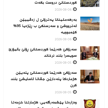
كوردستانێ دروست بكەت
2026-08-06
بەرهەمئینانا په‌ترۆلێ ل زه‌ڤییێن
ئەترووشێ و سەرسنكێ ب ڕێژەیا 95%
كێمبوویە
2026-08-06
سەرۆکێ هەرێما کوردستانێ ڕۆلێ بالیۆزێ
سویسرا بلند نرخاند
2026-08-05
سەرۆکێ هەرێما کوردستانێ پلەیێن
هژمارەكا پلەدارێن جڤاتا ئاسایشێ بلند
كرن
2026-08-05
وەزارەتا پێشمەرگەیی: هژمارتنا خزمەتا