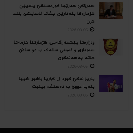
سەرۆکێ هەرێما کوردستانێ پلەیێن
هژمارەكا پلەدارێن جڤاتا ئاسایشێ بلند
كرن
2026-08-05
وەزارەتا پێشمەرگەیی: هژمارتنا خزمەتا
سەربازی و ئەمنی سالەک ب دو سالان
هاتە پەسەندكرن
2026-08-05
یاریزانەكێ کورد ل کۆریا باشور شییا
پلەیا دووێ ب دەستڤە بینیت
2026-08-05