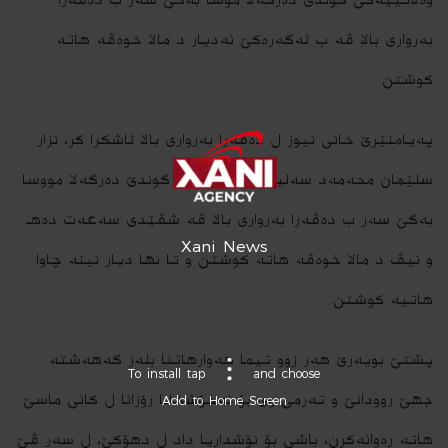
بەرواری بالا ڤە ب ئەگەرەکێ نەدیار د مالا خوەڤە ھاتە
کوشتن.
پەیامنێرێ خانی نیوز ل دەڤەرا بەرواری بالا ئاشکرا کر، نزار
سلێمان محەمەد سەلیم، وەلاتییەکێ گوندێ دەرگەلا مووسا
بەگێ سەر ب دەڤەرا بەرواری بالا ڤە شڤێدی سەعەت دەھـ
Xani News
و نیڤ د مالا خوەڤە ھاتە کوشتن و تا نھا دیار نینە چاوا
ھاتیە کوشتن.
پشتێ بویەرێ ھەر زوو تیما ھەوارھاتنا بلەز گەھەشتە
To install tap
and choose
جھێ روودانێ و تەرمێ وی بۆ نەخۆشخانا رۆزانا ل کانی ماسێ
Add to Home Screen
ھاتە رەوانەکرن، باشی بۆ نۆشداریا داد ل دھۆکێ، ل سەر ڤێ