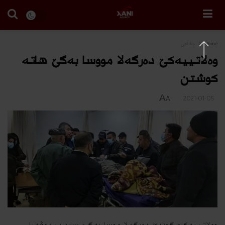
Home
جڤاكی
وەلاتییەکێ دەرگەلا مووسا بەگێ ھاتە
کوشتن
A
2021-01-05
A
وەلاتییەکێ گوندێ دەرگەلا موسا بەگێ سەر ب دەڤەرا