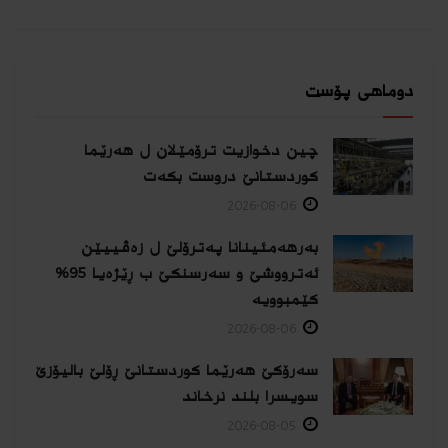
دوماهی پۆست
چین دخوازیت ترۆمێلان ل هەرێما
كوردستانێ دروست بكەت
2026-08-06
بەرهەمئینانا په‌ترۆلێ ل زه‌ڤییێن
ئەترووشێ و سەرسنكێ ب ڕێژەیا 95%
كێمبوویە
2026-08-06
سەرۆکێ هەرێما کوردستانێ ڕۆلێ بالیۆزێ
سویسرا بلند نرخاند
2026-08-05