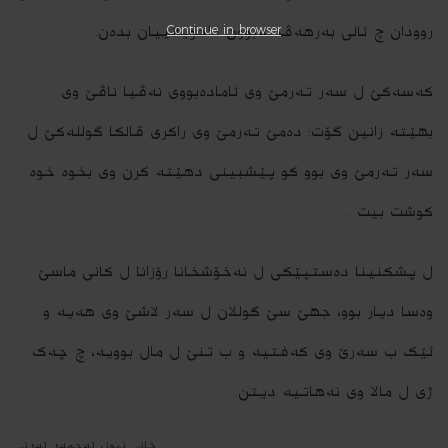
روودان چ ئالی بەرھەڤ نەبوون داخویانییان بدەن.
Continue in browser
کەسەکێ ل سەر تەرمێ وی ئامادەبووی نەڤیا ناڤێ وی
بھێتە زانین گۆت: دەمێ تەرمێ وی راکری قالکا گوللەکێ ل
سەر تەرمێ وی بوو کو پێشبینی دھێتە کرن وی بخوە خوە
کوشت بیت .
ل پشکنینا دەستپێکی ل نەخۆشخانا رۆزانا ل کانی ماسێ
وەسا دیار بوو، جھێ سێ گوللان ل سەر لاشێ وی ھەیە و
ئێک ب سەرێ وی کەفتیە و ب تنێ ل مال بوویە، چ چەک
ژی ل مالا وی نەھاتیە دیتن.
خانى نیوز، ئه‌حمه‌د ئه‌دنى