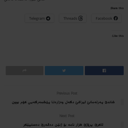
Share this:
Telegram
Threads
Facebook
Like this:
Previous Post
شاندێ په‌رله‌مانێ ئیراقێ دگه‌ل وه‌زاره‌تا پێشمه‌رگه‌یى كۆم بوون
Next Post
ئاكرێ: پرۆژێ هزار نامه‌ بۆ ژنێن ده‌ڤه‌رێ ده‌ستپێكر