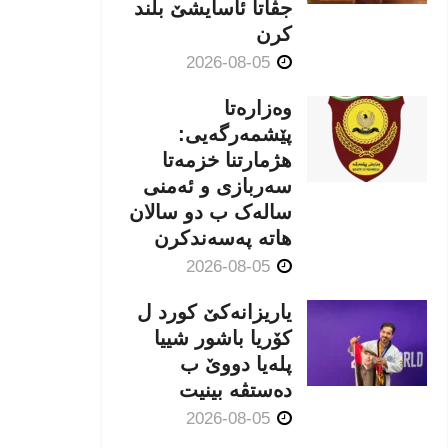
جڤاتا ئاسایشێ بلند
كرن
2026-08-05
وەزارەتا
پێشمەرگەیی:
هژمارتنا خزمەتا
سەربازی و ئەمنی
سالەک ب دو سالان
هاتە پەسەندكرن
2026-08-05
یاریزانەكێ کورد ل
کۆریا باشور شییا
پلەیا دووێ ب
دەستڤە بینیت
2026-08-05