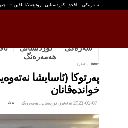
سه‌ره‌كی
ناڤخۆ
كوردستانى
رۆژهه‌لاتا ناڤین
جیه
سەرەکی
كوردستانى
ناڤ
هه‌مه‌ره‌نگ
Home
ئه‌ڤرۆ
پەرتوکا (ئاسایشا نەتەوە
خواندەڤانان
A
2021-01-07
in
ئه‌ڤرۆ
,
كوردستانى
,
هه‌مه‌ره‌نگ
A