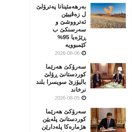
بەرهەمئینانا په‌ترۆلێ
ل زه‌ڤییێن
ئەترووشێ و
سەرسنكێ ب
ڕێژەیا 95%
كێمبوویە
2026-08-06
سەرۆکێ هەرێما
کوردستانێ ڕۆلێ
بالیۆزێ سویسرا بلند
نرخاند
2026-08-05
سەرۆکێ هەرێما
کوردستانێ پلەیێن
هژمارەكا پلەدارێن