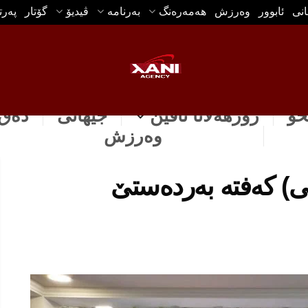
انی
ئابوور
وه‌رزش
هه‌مه‌ره‌نگ
بەرنامە
ڤیدیۆ
گۆتار
په‌ر
خۆ
رۆژهه‌لاتا ناڤین
جیهانی
دەق 
وه‌رزش
يی) کەفتە بەردەستێ