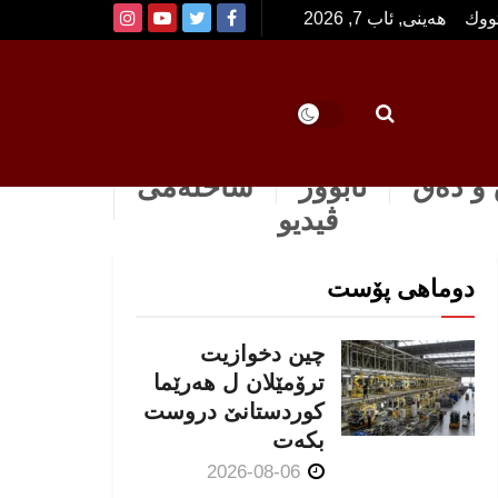
تووك
هەینی, ئاب 7, 2026
و دەق
ئابوور
ساخله‌می
ڤیدیو
دوماهی پۆست
چین دخوازیت
ترۆمێلان ل هەرێما
كوردستانێ دروست
بكەت
2026-08-06