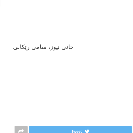
خانى نیوز، سامى رێکانى
Tweet