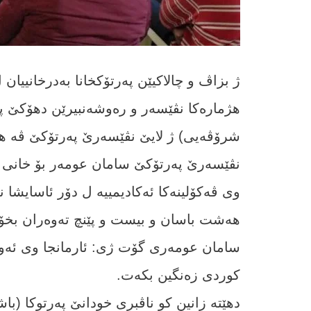
ژ بزاڤ و چالاکیێن پەرتۆکخانا بەدرخانییا
ھژمارەکا نڤێسەر و رەوشەنبیرێن دھۆکێ پە
شرۆڤەیی) ژ لایێ نڤێسەرێ پەرتۆکێ ڤە ھات
نڤێسەرێ پەرتۆکێ سامان عومەر بۆ خانی نیۆ
ھەشت باسان و بیست و پێنچ تەوەران بخۆڤ
سامان عومەری گۆت ژی: ئارمانجا وی ئەوە
کوردی زەنگین بکەت.
دھێتە زانین کو ناڤبری خودانێ پەرتوکا (ب