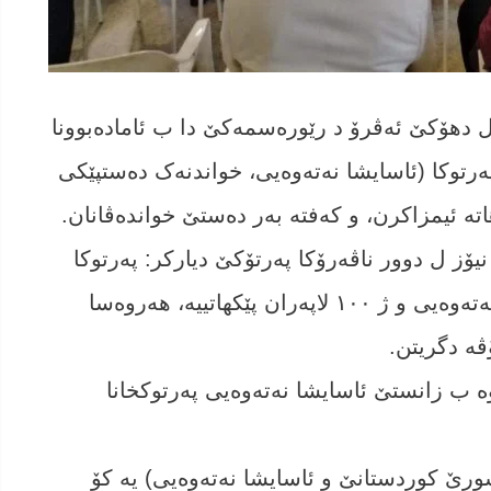
ن ل دھۆکێ ئەڤرۆ د رێورەسمەکێ دا ب ئامادەبوونا
رتوکا (ئاسایشا نەتەوەیی، خواندنەک دەستپێکی
ە ئیمزاکرن، و کەفتە بەر دەستێ خواندەڤانان.
ز ل دوور ناڤەرۆکا پەرتۆکێ دیارکر: پەرتوکا
وی ڤەکۆلینەکا ئەکادیمییە ل دۆر ئاسایشا نەتەوەیی و ژ ١٠٠ لاپەران پێکھاتییە، ھەروەسا
ە دگریتن.
 ب زانستێ ئاسایشا نەتەوەیی پەرتوکخانا
اشورێ کوردستانێ و ئاسایشا نەتەوەیی) یە کۆ