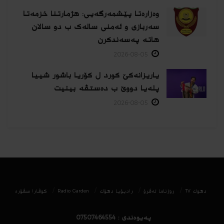
وەزارەتا پێشمەرگەیی: هژمارتنا خزمەتا
سەربازی و ئەمنی سالەک ب دو سالان
هاتە پەسەندكرن
2026-08-05
یاریزانەكێ کورد ل کۆریا باشور شییا
پلەیا دووێ ب دەستڤە بینیت
2026-08-05
دھوك TV
روژناما ئەڤرۆ
رادیۆیا دهۆك
Radio Garden
كوڤارا سڤۆره‌
پەیوەندی : 07507464554