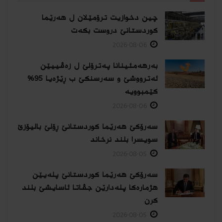
چین دخوازیت ترۆمێلان ل هەرێما
كوردستانێ دروست بكەت
2026-08-06
بەرهەمئینانا په‌ترۆلێ ل زه‌ڤییێن
ئەترووشێ و سەرسنكێ ب ڕێژەیا 95%
كێمبوویە
2026-08-06
سەرۆکێ هەرێما کوردستانێ ڕۆلێ بالیۆزێ
سویسرا بلند نرخاند
2026-08-05
سەرۆکێ هەرێما کوردستانێ پلەیێن
هژمارەكا پلەدارێن جڤاتا ئاسایشێ بلند
كرن
2026-08-05