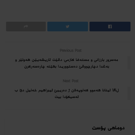
Previous Post
مەسرور بارزانی و مستەفا كازمی: دڤێت ئاریشەیێن هەولێر و
بەغدا دچارچووڤێ دەستووریدا بهێنە چارەسەركرن
Next Post
ل1/6 ئینانا هەموو كەلوپەلان ژ دەرییێ ئیبراهیم خەلیل دێ ب
ئەسیكۆدا بیت
دوماهی پۆست