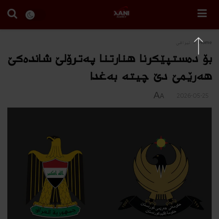
Home
ئیراقی
بۆ ده‌ستپێكرنا هنارتنا په‌ترۆلێ شانده‌كێ
هه‌رێمێ دێ چیته‌ به‌غدا
A
2026-05-25
A